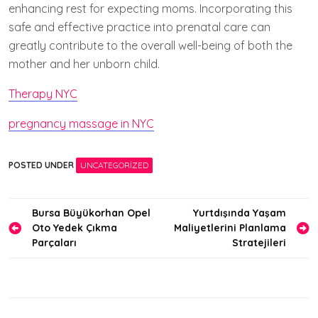
enhancing rest for expecting moms. Incorporating this
safe and effective practice into prenatal care can
greatly contribute to the overall well-being of both the
mother and her unborn child.
Therapy NYC
pregnancy massage in NYC
POSTED UNDER
UNCATEGORIZED
Yazı
Bursa Büyükorhan Opel
Yurtdışında Yaşam
Oto Yedek Çıkma
Maliyetlerini Planlama
gezinmesi
Parçaları
Stratejileri