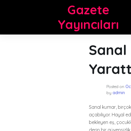
Skip
Gazete
to
content
Yayıncıları
Sanal 
Yaratt
Posted on
Oc
by
admin
Sanal kumar, birçok 
açabiliyor. Hayal e
bekleyen eş, çocukl
derin bir güvensizlik