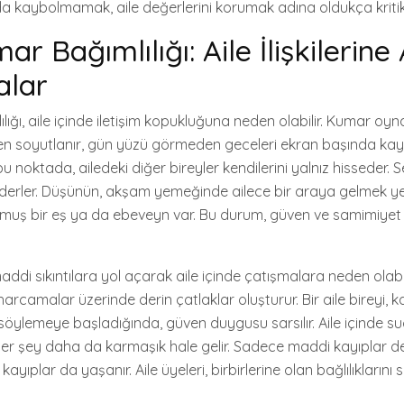
 kaybolmamak, aile değerlerini korumak adına oldukça kritik
r Bağımlılığı: Aile İlişkilerine
alar
ığı, aile içinde iletişim kopukluğuna neden olabilir. Kumar oyn
 soyutlanır, gün yüzü görmeden geceleri ekran başında kaybı
bu noktada, ailedeki diğer bireyler kendilerini yalnız hisseder. S
derler. Düşünün, akşam yemeğinde ailece bir araya gelmek ye
olmuş bir eş ya da ebeveyn var. Bu durum, güven ve samimiye
addi sıkıntılara yol açarak aile içinde çatışmalara neden olabi
camalar üzerinde derin çatlaklar oluşturur. Bir aile bireyi, ka
 söylemeye başladığında, güven duygusu sarsılır. Aile içinde s
r şey daha da karmaşık hale gelir. Sadece maddi kayıplar değ
ıplar da yaşanır. Aile üyeleri, birbirlerine olan bağlılıkların