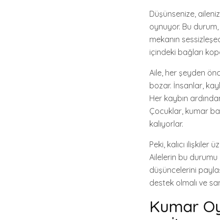
Düşünsenize, ailenizl
oynuyor. Bu durum, 
mekanın sessizleşece
içindeki bağları ko
Aile, her şeyden ön
bozar. İnsanlar, kay
Her kaybın ardından 
Çocuklar, kumar ba
kalıyorlar.
Peki, kalıcı ilişkile
Ailelerin bu durumu 
düşüncelerini paylaş
destek olmalı ve sa
Kumar Oyn