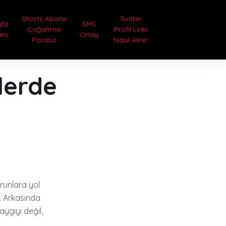
Shorts Abone
Twitter
yfa
SMS
Çoğaltma
Profil Linki
tesi
Onay
Parasız
Nasıl Alınır
ilerde
orunlara yol
i. Arkasında
ygıyı değil,