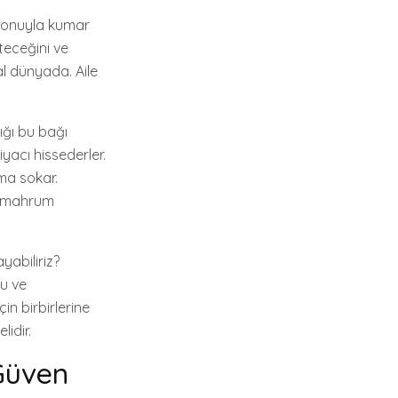
lefonuyla kumar
teceğini ve
al dünyada. Aile
ığı bu bağı
yacı hissederler.
uma sokar.
n mahrum
ayabiliriz?
gu ve
in birbirlerine
idir.
 Güven