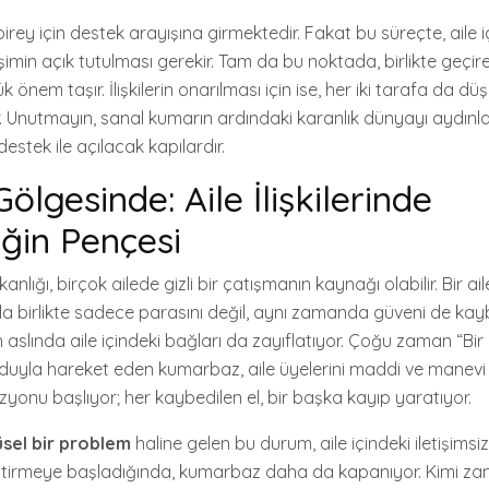
 birey için destek arayışına girmektedir. Fakat bu süreçte, aile 
etişimin açık tutulması gerekir. Tam da bu noktada, birlikte geç
 önem taşır. İlişkilerin onarılması için ise, her iki tarafa da dü
r. Unutmayın, sanal kumarın ardındaki karanlık dünyayı aydınl
destek ile açılacak kapılardır.
lgesinde: Aile İlişkilerinde
iğin Pençesi
ığı, birçok ailede gizli bir çatışmanın kaynağı olabilir. Bir aile
la birlikte sadece parasını değil, aynı zamanda güveni de kaybe
aslında aile içindeki bağları da zayıflatıyor. Çoğu zaman “Bir
yla hareket eden kumarbaz, aile üyelerini maddi ve manevi o
yonu başlıyor; her kaybedilen el, bir başka kayıp yaratıyor.
sel bir problem
haline gelen bu durum, aile içindeki iletişimsizli
eştirmeye başladığında, kumarbaz daha da kapanıyor. Kimi za