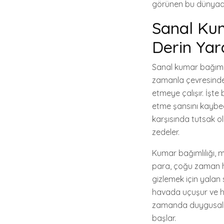
görünen bu dünyada
Sanal Kuma
Derin Yar
Sanal kumar bağımlıl
zamanla çevresinden
etmeye çalışır. İşte 
etme şansını kaybe
karşısında tutsak 
zedeler.
Kumar bağımlılığı, m
para, çoğu zaman har
gizlemek için yalan
havada uçuşur ve he
zamanda duygusal kay
başlar.