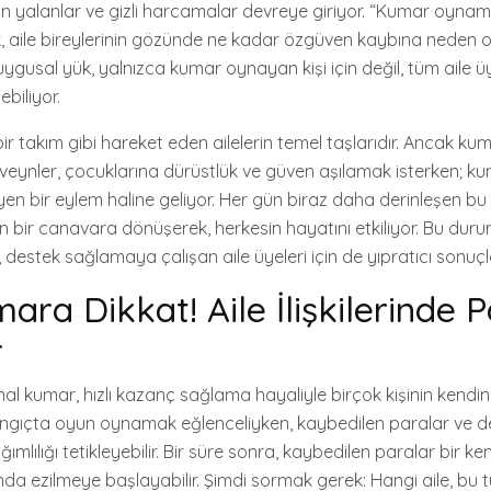
in yalanlar ve gizli harcamalar devreye giriyor. “Kumar oyna
, aile bireylerinin gözünde ne kadar özgüven kaybına neden 
usal yük, yalnızca kumar oynayan kişi için değil, tüm aile üye
ebiliyor.
 bir takım gibi hareket eden ailelerin temel taşlarıdır. Ancak kum
beveynler, çocuklarına dürüstlük ve güven aşılamak isterken;
en bir eylem haline geliyor. Her gün biraz daha derinleşen bu 
en bir canavara dönüşerek, herkesin hayatını etkiliyor. Bu dur
 destek sağlamaya çalışan aile üyeleri için de yıpratıcı sonuç
ara Dikkat! Aile İlişkilerinde 
r
nal kumar, hızlı kazanç sağlama hayaliyle birçok kişinin kendi
angıçta oyun oynamak eğlenceliyken, kaybedilen paralar ve
mlılığı tetikleyebilir. Bir süre sonra, kaybedilen paralar bir ken
ltında ezilmeye başlayabilir. Şimdi sormak gerek: Hangi aile, bu t