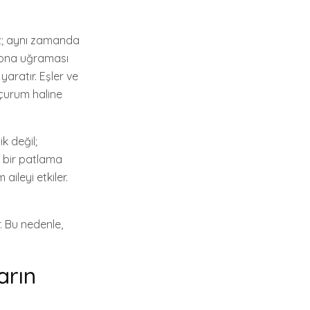
z; aynı zamanda
ozyona uğraması
aratır. Eşler ve
uçurum haline
 değil;
el bir patlama
ileyi etkiler.
. Bu nedenle,
arın