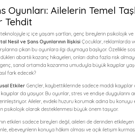
ns Oyunları: Ailelerin Temel Taşl
r Tehdit
 teknolojiyle iç içe yaşam şartları, genç bireylerin psikolojik ve
ital Nesil ve Şans Oyunlarının İlişkisi
Çocuklar, reklamlarda v
şılarına çıkan bu oyunlara ilgi duymaya başlıyor. Özellikle s
ükleri abartılı kazanç hikayeleri, onları daha fazla risk almay
 genç, sanal ortamda kazanma umuduyla büyük kayıplar yaşay
asıl fark edecek?
sal Etkiler
Gençler, kaybettiklerinde sadece maddi kayıplar d
yıplar da yaşıyor. Bu oyunlar, stres ve endişe duygularını a
rinleştiriyor. Aileler, evdeki huzuru korumak adına bu konuyu e
 psikolojik olarak desteklenmesi büyük önem taşıyor.
nın etkileri sadece bireyleri değil, aileleri de derinden etkileye
le, ebeveynlerin konuya hâkim olması ve açık iletişim kurması 