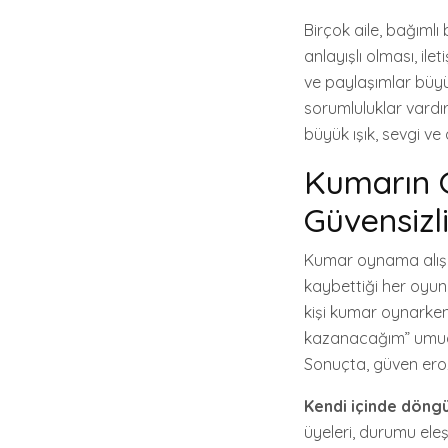
Birçok aile, bağımlı
anlayışlı olması, il
ve paylaşımlar büyük
sorumluluklar vardı
büyük ışık, sevgi ve 
Kumarın Gö
Güvensizl
Kumar oynama alışkanl
kaybettiği her oyun
kişi kumar oynarken 
kazanacağım” umudu
Sonuçta, güven eroz
Kendi içinde döngü
üyeleri, durumu el