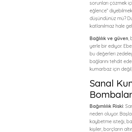
sorunları çözmek iç
eğlence” diyebilmek
düşündünüz mü? Duyg
katlanılmaz hale gel
Bağlılık ve güven
,
yerle bir ediyor. E
bu değerleri zedeley
bağlarını tehdit ed
kumarbaz için değil,
Sanal Kum
Bombala
Bağımlılık Riski
: Sa
neden oluyor. Başl
kaybetme isteği, bağı
kişiler, borçların a