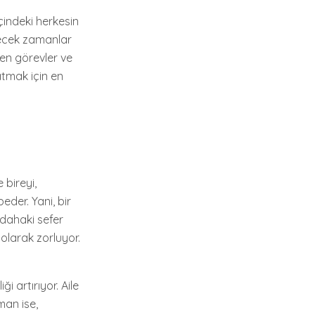
içindeki herkesin
irecek zamanlar
şen görevler ve
atmak için en
 bireyi,
der. Yani, bir
 dahaki sefer
larak zorluyor.
ği artırıyor. Aile
man ise,