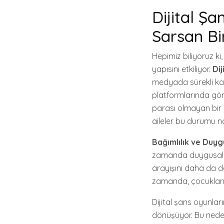
Dijital Şa
Sarsan Bi
Hepimiz biliyoruz ki,
yapısını etkiliyor.
Dij
medyada sürekli kar
platformlarında görd
parası olmayan bir
aileler bu durumu n
Bağımlılık ve Duygu
zamanda duygusal ka
arayışını daha da de
zamanda, çocukların
Dijital şans oyunları
dönüşüyor. Bu neden