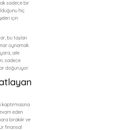
mak sadece bir
olduğunu hiç
leri için
ar, bu taşları
 kumar oynamak
yara, aile
um, sadece
lar doğuruyor.
Patlayan
ni kaptırmasına
 devam eden
ara bırakılır ve
ür finansal