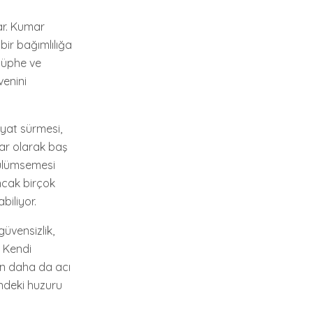
ar. Kumar
ir bağımlılığa
 şüphe ve
venini
ayat sürmesi,
lar olarak baş
gülümsemesi
ncak birçok
biliyor.
güvensizlik,
? Kendi
en daha da acı
indeki huzuru