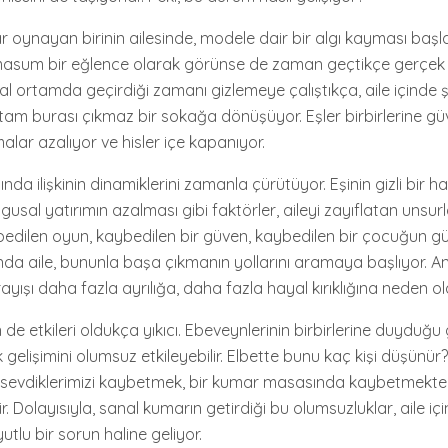
ar oynayan birinin ailesinde, modele dair bir algı kayması başl
masum bir eğlence olarak görünse de zaman geçtikçe gerçek b
anal ortamda geçirdiği zamanı gizlemeye çalıştıkça, aile içinde
şte tam burası çıkmaz bir sokağa dönüşüyor. Eşler birbirlerine gü
lar azalıyor ve hisler içe kapanıyor.
ında ilişkinin dinamiklerini zamanla çürütüyor. Eşinin gizli bir h
usal yatırımın azalması gibi faktörler, aileyi zayıflatan unsur
bedilen oyun, kaybedilen bir güven, kaybedilen bir çocuğun 
unda aile, bununla başa çıkmanın yollarını aramaya başlıyor. A
şı daha fazla ayrılığa, daha fazla hayal kırıklığına neden ola
 de etkileri oldukça yıkıcı. Ebeveynlerinin birbirlerine duyduğu 
k gelişimini olumsuz etkileyebilir. Elbette bunu kaç kişi düşünür
a sevdiklerimizi kaybetmek, bir kumar masasında kaybetmekt
r. Dolayısıyla, sanal kumarın getirdiği bu olumsuzluklar, aile iç
tlu bir sorun haline geliyor.