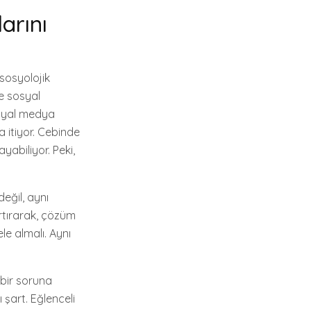
arını
 sosyolojik
e sosyal
osyal medya
a itiyor. Cebinde
abiliyor. Peki,
eğil, aynı
rtırarak, çözüm
le almalı. Aynı
n bir soruna
şart. Eğlenceli