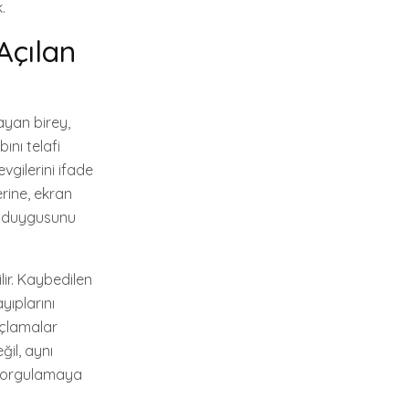
.
 Açılan
ayan birey,
nı telafi
evgilerini ifade
rine, ekran
t duygusunu
lir. Kaybedilen
yıplarını
uçlamalar
il, aynı
ı sorgulamaya