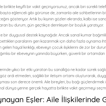
e birlikte keyifli bir vakit geçiriyorsunuz, ancak biri sürekli te
başta eğlenceli gibi görünse de, zamanla aile sohbetlerinin bi
ğini gösteriyor. Artık bu kişinin gözleri ekranda, kalbi ise san
paran bu durum, gün geçtikçe derinleşen bir boşluk yaratıyor.
ce bir duygusal destek kaynağıdır. Ancak sanal kumar bağımlıl
bettikleri paralarını geri kazanmak için daha fazla oynama ihti
gelen hayal kırıklığı, ebeveyn çocuk ilişkilerini de zor bir dur
ğımlısı bir ebeveynin yanında büyürken, güvenli bir ortamda
r üzerinde yıkıcı bir etki yaratan bu sanallığa ne kadar sürek sağl
göz ardı etmeden, sağlıklı bir iletişim ortamı oluşturarak, duy
ması son derece önemli. Aile bireyleri, bu bağı güçlendirmek iç
nal dünya yerine gerçek hayatta birlikte vakit geçirmeyi seçmel
ayan Eşler: Aile İlişkilerinde