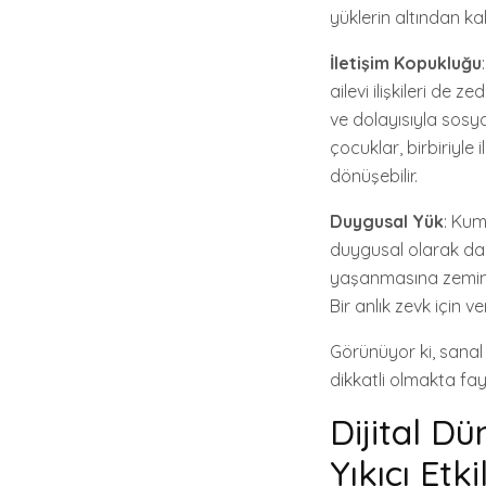
yüklerin altından kal
İletişim Kopukluğu
ailevi ilişkileri de 
ve dolayısıyla sosya
çocuklar, birbiriyle
dönüşebilir.
Duygusal Yük
: Ku
duygusal olarak da de
yaşanmasına zemin h
Bir anlık zevk için ve
Görünüyor ki, sanal 
dikkatli olmakta fa
Dijital D
Yıkıcı Etki