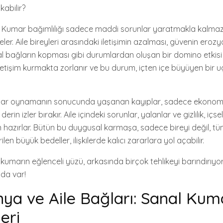
kabilir?
: Kumar bağımlılığı sadece maddi sorunlar yaratmakla kalma
zedeler. Aile bireyleri arasındaki iletişimin azalması, güvenin er
l bağların kopması gibi durumlardan oluşan bir domino etkisi y
 iletişim kurmakta zorlanır ve bu durum, içten içe büyüyen bir 
mar oynamanın sonucunda yaşanan kayıplar, sadece ekonomik
rin izler bırakır. Aile içindeki sorunlar, yalanlar ve gizlilik, içs
azırlar. Bütün bu duygusal karmaşa, sadece bireyi değil, tüm a
rilen büyük bedeller, ilişkilerde kalıcı zararlara yol açabilir.
kumarın eğlenceli yüzü, arkasında birçok tehlikeyi barındırıyor
yda var!
ünya ve Aile Bağları: Sanal Kum
leri