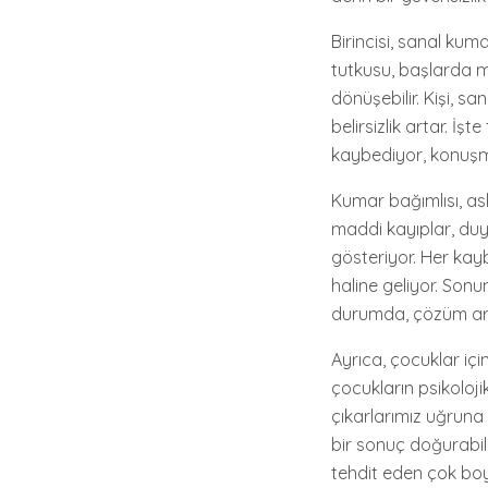
Birincisi, sanal kum
tutkusu, başlarda 
dönüşebilir. Kişi, s
belirsizlik artar. İ
kaybediyor, konuşma
Kumar bağımlısı, asl
maddi kayıplar, duyg
gösteriyor. Her kay
haline geliyor. Son
durumda, çözüm arayı
Ayrıca, çocuklar için
çocukların psikoloji
çıkarlarımız uğrun
bir sonuç doğurabili
tehdit eden çok boyu