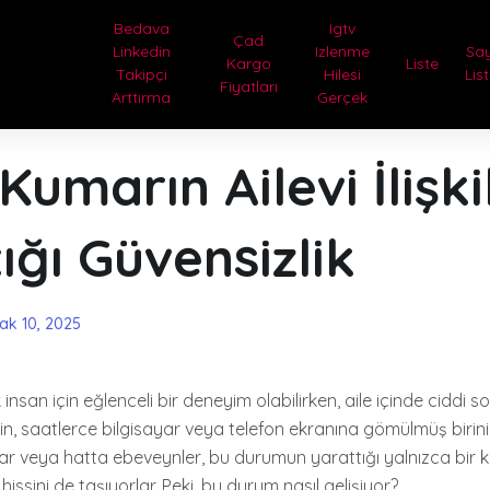
Bedava
Igtv
Çad
Linkedin
Izlenme
Sa
Kargo
Liste
Takipçi
Hilesi
Lis
Fiyatları
Arttırma
Gerçek
Kumarın Ailevi İlişk
ığı Güvensizlik
ak 10, 2025
insan için eğlenceli bir deneyim olabilirken, aile içinde ciddi s
din, saatlerce bilgisayar veya telefon ekranına gömülmüş birin
ar veya hatta ebeveynler, bu durumun yarattığı yalnızca bir ka
 hissini de taşıyorlar. Peki, bu durum nasıl gelişiyor?