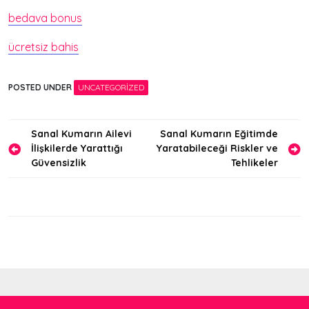
bedava bonus
ücretsiz bahis
POSTED UNDER
UNCATEGORIZED
Yazı
Sanal Kumarın Ailevi
Sanal Kumarın Eğitimde
İlişkilerde Yarattığı
Yaratabileceği Riskler ve
gezinmesi
Güvensizlik
Tehlikeler