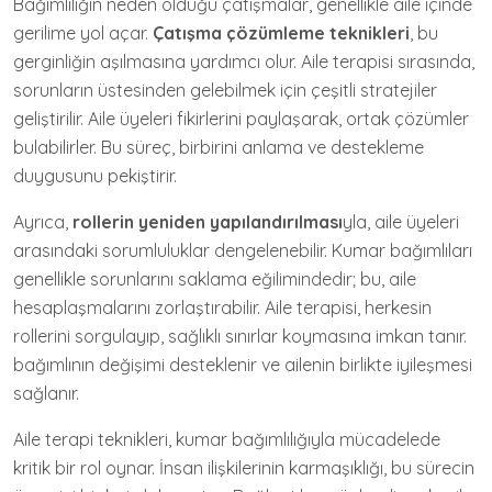
Bağımlılığın neden olduğu çatışmalar, genellikle aile içinde
gerilime yol açar.
Çatışma çözümleme teknikleri
, bu
gerginliğin aşılmasına yardımcı olur. Aile terapisi sırasında,
sorunların üstesinden gelebilmek için çeşitli stratejiler
geliştirilir. Aile üyeleri fikirlerini paylaşarak, ortak çözümler
bulabilirler. Bu süreç, birbirini anlama ve destekleme
duygusunu pekiştirir.
Ayrıca,
rollerin yeniden yapılandırılması
yla, aile üyeleri
arasındaki sorumluluklar dengelenebilir. Kumar bağımlıları
genellikle sorunlarını saklama eğilimindedir; bu, aile
hesaplaşmalarını zorlaştırabilir. Aile terapisi, herkesin
rollerini sorgulayıp, sağlıklı sınırlar koymasına imkan tanır.
bağımlının değişimi desteklenir ve ailenin birlikte iyileşmesi
sağlanır.
Aile terapi teknikleri, kumar bağımlılığıyla mücadelede
kritik bir rol oynar. İnsan ilişkilerinin karmaşıklığı, bu sürecin