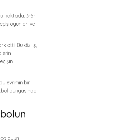
Bu noktada, 3-5-
geçiş oyunları ve
 etti. Bu diziliş,
plerin
geçişin
 bu evrimin bir
utbol dünyasında
tbolun
unca oyun