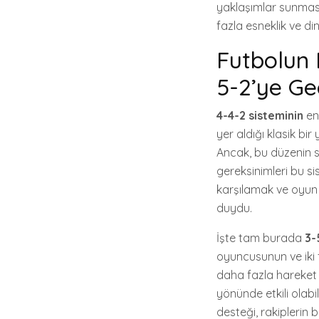
yaklaşımlar sunmas
fazla esneklik ve di
Futbolun 
5-2’ye Geç
4-4-2 sisteminin
en 
yer aldığı klasik bi
Ancak, bu düzenin s
gereksinimleri bu s
karşılamak ve oyun 
duydu.
İşte tam burada
3-
oyuncusunun ve iki 
daha fazla hareket 
yönünde etkili olabi
desteği, rakiplerin 