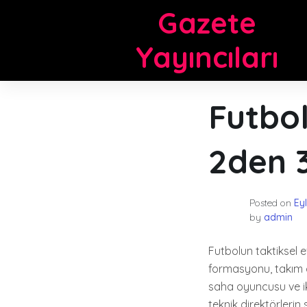
Skip
Gazete
to
content
Yayıncıları
Futbol
2den 
Posted on
Eyl
by
admin
Futbolun taktiksel ev
formasyonu, takım o
saha oyuncusu ve ik
teknik direktörlerin 