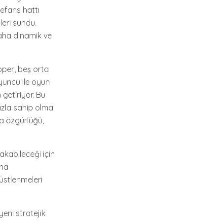
defans hattı
leri sundu.
daha dinamik ve
oper, beş orta
yuncu ile oyun
getiriyor. Bu
azla sahip olma
ma özgürlüğü,
akabileceği için
aha
üstlenmeleri
yeni stratejik