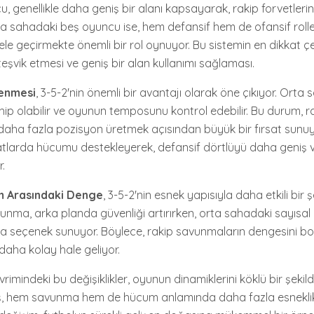
, genellikle daha geniş bir alanı kapsayarak, rakip forvetlerin
rta sahadaki beş oyuncu ise, hem defansif hem de ofansif rolle
le geçirmekte önemli bir rol oynuyor. Bu sistemin en dikkat çe
teşvik etmesi ve geniş bir alan kullanımı sağlaması.
lenmesi
, 3-5-2'nin önemli bir avantajı olarak öne çıkıyor. Orta 
ip olabilir ve oyunun temposunu kontrol edebilir. Bu durum, ra
daha fazla pozisyon üretmek açısından büyük bir fırsat sunuyor
tlarda hücumu destekleyerek, defansif dörtlüyü daha geniş ve
r.
 Arasındaki Denge
, 3-5-2'nin esnek yapısıyla daha etkili bir ş
vunma, arka planda güvenliği artırırken, orta sahadaki sayısal
 seçenek sunuyor. Böylece, rakip savunmaların dengesini b
daha kolay hale geliyor.
rimindeki bu değişiklikler, oyunun dinamiklerini köklü bir şekilde
iş, hem savunma hem de hücum anlamında daha fazla esneklik 