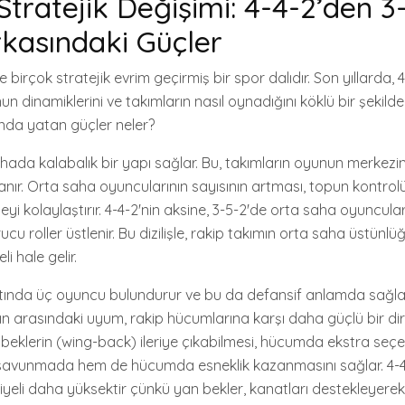
Stratejik Değişimi: 4-4-2’den 3
rkasındaki Güçler
birçok stratejik evrim geçirmiş bir spor dalıdır. Son yıllarda, 4
n dinamiklerini ve takımların nasıl oynadığını köklü bir şekilde 
nda yatan güçler neler?
 sahada kalabalık bir yapı sağlar. Bu, takımların oyunun merkez
nır. Orta saha oyuncularının sayısının artması, topun kontro
 kolaylaştırır. 4-4-2'nin aksine, 3-5-2'de orta saha oyuncular
cu roller üstlenir. Bu dizilişle, rakip takımın orta saha üstünlüğ
 hale gelir.
tında üç oyuncu bulundurur ve bu da defansif anlamda sağlam
n arasındaki uyum, rakip hücumlarına karşı daha güçlü bir dire
eklerin (wing-back) ileriye çıkabilmesi, hücumda ekstra seçen
 savunmada hem de hücumda esneklik kazanmasını sağlar. 4-4-
yeli daha yüksektir çünkü yan bekler, kanatları destekleyerek