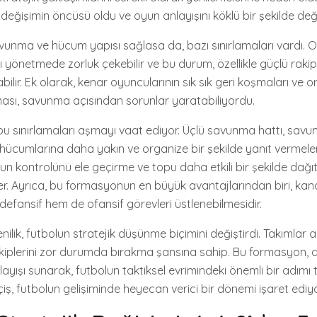
eğişimin öncüsü oldu ve oyun anlayışını köklü bir şekilde değiş
avunma ve hücum yapısı sağlasa da, bazı sınırlamaları vardı. O
 yönetmede zorluk çekebilir ve bu durum, özellikle güçlü rakip
ilir. Ek olarak, kenar oyuncularının sık sık geri koşmaları ve 
ması, savunma açısından sorunlar yaratabiliyordu.
u sınırlamaları aşmayı vaat ediyor. Üçlü savunma hattı, sav
 hücumlarına daha yakın ve organize bir şekilde yanıt vermeler
un kontrolünü ele geçirme ve topu daha etkili bir şekilde dağ
er. Ayrıca, bu formasyonun en büyük avantajlarından biri, kan
defansif hem de ofansif görevleri üstlenebilmesidir.
enilik, futbolun stratejik düşünme biçimini değiştirdi. Takımlar 
kiplerini zor durumda bırakma şansına sahip. Bu formasyon, 
ayışı sunarak, futbolun taktiksel evrimindeki önemli bir adımı t
iş, futbolun gelişiminde heyecan verici bir dönemi işaret ediyo