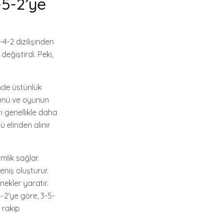
-5-2’ye
-4-2 dizilişinden
değiştirdi. Peki,
inde üstünlük
lünü ve oyunun
ı genellikle daha
ü elinden alınır
lık sağlar.
niş oluşturur.
ekler yaratır.
2'ye göre, 3-5-
 rakip