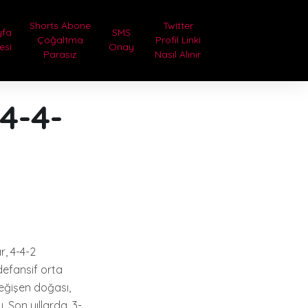
Shorts Abone
Twitter
yfa
SMS
Çoğaltma
Profil Linki
tesi
Onay
Parasız
Nasıl Alınır
4-4-
r, 4-4-2
defansif orta
değişen doğası,
. Son yıllarda, 3-