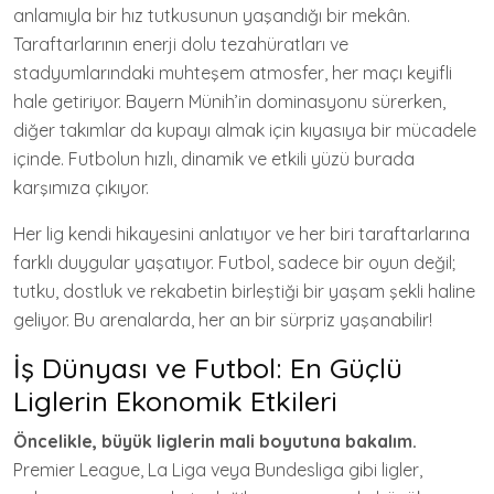
anlamıyla bir hız tutkusunun yaşandığı bir mekân.
Taraftarlarının enerji dolu tezahüratları ve
stadyumlarındaki muhteşem atmosfer, her maçı keyifli
hale getiriyor. Bayern Münih’in dominasyonu sürerken,
diğer takımlar da kupayı almak için kıyasıya bir mücadele
içinde. Futbolun hızlı, dinamik ve etkili yüzü burada
karşımıza çıkıyor.
Her lig kendi hikayesini anlatıyor ve her biri taraftarlarına
farklı duygular yaşatıyor. Futbol, sadece bir oyun değil;
tutku, dostluk ve rekabetin birleştiği bir yaşam şekli haline
geliyor. Bu arenalarda, her an bir sürpriz yaşanabilir!
İş Dünyası ve Futbol: En Güçlü
Liglerin Ekonomik Etkileri
Öncelikle, büyük liglerin mali boyutuna bakalım.
Premier League, La Liga veya Bundesliga gibi ligler,