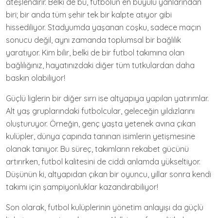
ateşlendirir. Belki de bu, futbolun en büyülü yanlarından
biri; bir anda tüm şehir tek bir kalpte atıyor gibi
hissediliyor. Stadyumda yaşanan coşku, sadece maçın
sonucu değil, aynı zamanda toplumsal bir bağlılık
yaratıyor. Kim bilir, belki de bir futbol takımına olan
bağlılığınız, hayatınızdaki diğer tüm tutkulardan daha
baskın olabiliyor!
Güçlü liglerin bir diğer sırrı ise altyapıya yapılan yatırımlar.
Alt yaş gruplarındaki futbolcular, geleceğin yıldızlarını
oluşturuyor. Örneğin, genç yaşta yetenek avına çıkan
kulüpler, dünya çapında tanınan isimlerin yetişmesine
olanak tanıyor. Bu süreç, takımların rekabet gücünü
artırırken, futbol kalitesini de ciddi anlamda yükseltiyor.
Düşünün ki, altyapıdan çıkan bir oyuncu, yıllar sonra kendi
takımı için şampiyonluklar kazandırabiliyor!
Son olarak, futbol kulüplerinin yönetim anlayışı da güçlü