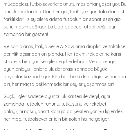
mücadelesi, futbolseverlere unutulmaz anlar yaşatıyor. Bu
büyük maçlarda atılan her gol, tarih yazıyor. Takımların stil
farklılıkları, izleyicilere adeta futbolun bir sanat eseri gibi
sunulmasını sağlıyor. La Liga, sadece futbol değil; aynı
zamanda bir gösteri!
Ve son olarak, İtalya Serie A. Savunma disiplini ve taktiksel
derinlik açısından ön planda. Her takım, rakiplerine karşı
stratejik bir oyun sergilemeyi hedefliyor. Ve bu zengin
oyun anlayışı, onlara uluslararası sahnede büyük
başarılar kazandırıyor. Kim bilir, belki de bu ligin sırlarından
biri, her maçta beklenmedik bir şeyler yaşanmasıdır!
Güçlü ligler sadece oyunculuk kalitesi ile değil, aynı
zamanda futbolun ruhunu, tutkusunu ve rekabet
anlayışını nasıl yansıttıklarıyla da şekilleniyor. Bu liglerdeki
her maç, futbolseverler için bir şölen haline geliyor.