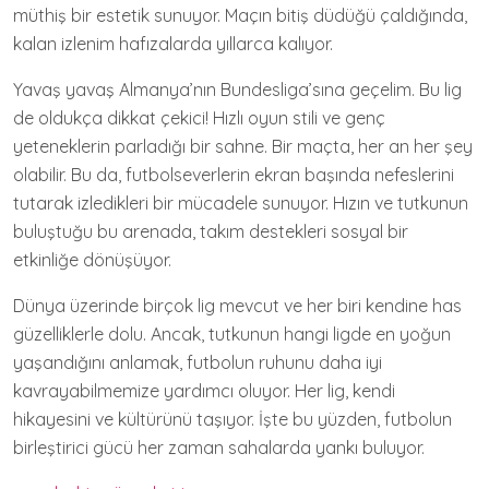
müthiş bir estetik sunuyor. Maçın bitiş düdüğü çaldığında,
kalan izlenim hafızalarda yıllarca kalıyor.
Yavaş yavaş Almanya’nın Bundesliga’sına geçelim. Bu lig
de oldukça dikkat çekici! Hızlı oyun stili ve genç
yeteneklerin parladığı bir sahne. Bir maçta, her an her şey
olabilir. Bu da, futbolseverlerin ekran başında nefeslerini
tutarak izledikleri bir mücadele sunuyor. Hızın ve tutkunun
buluştuğu bu arenada, takım destekleri sosyal bir
etkinliğe dönüşüyor.
Dünya üzerinde birçok lig mevcut ve her biri kendine has
güzelliklerle dolu. Ancak, tutkunun hangi ligde en yoğun
yaşandığını anlamak, futbolun ruhunu daha iyi
kavrayabilmemize yardımcı oluyor. Her lig, kendi
hikayesini ve kültürünü taşıyor. İşte bu yüzden, futbolun
birleştirici gücü her zaman sahalarda yankı buluyor.