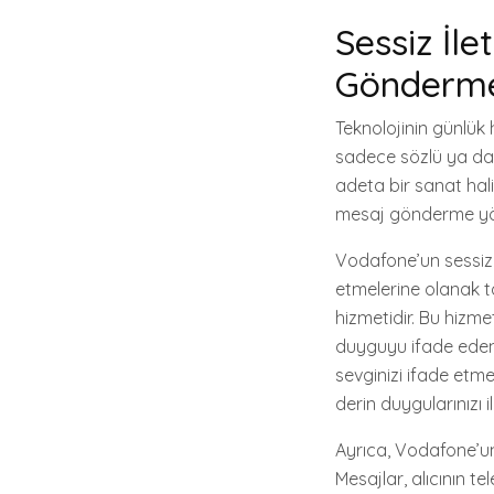
Sessiz İl
Gönderme
Teknolojinin günlük 
sadece sözlü ya da yaz
adeta bir sanat hali
mesaj gönderme yönte
Vodafone’un sessiz il
etmelerine olanak t
hizmetidir. Bu hizme
duyguyu ifade eden e
sevginizi ifade etme
derin duygularınızı il
Ayrıca, Vodafone’un s
Mesajlar, alıcının te