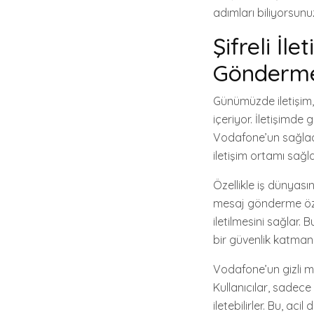
adımları biliyorsunu
Şifreli İl
Gönderme 
Günümüzde iletişim,
içeriyor. İletişimde
Vodafone’un sağladığı
iletişim ortamı sağl
Özellikle iş dünyasın
mesaj gönderme özelli
iletilmesini sağlar.
bir güvenlik katmanı
Vodafone’un gizli me
Kullanıcılar, sadece 
iletebilirler. Bu, a