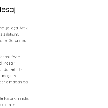
Mesaj
 yol açtı. Artık
siz iletişim,
dafone. Görünmez
klerini ifade
li Mesaj”
nda belirli bir
rkadaşınıza
cükler olmadan da
de tasarlanmıştır.
ildirimler