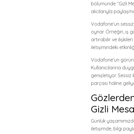
bölümünde “Gizli Mesa
alıcılarıyla paylaşm
Vodafone’un sessiz il
oynar. Örneğin, iş 
artırabilir ve ilişki
iletişimindeki etkin
Vodafone’un görünm
Kullanıcılarına duygu
genişletiyor. Sessiz
parçası haline geliy
Gözlerden
Gizli Mes
Günlük yaşamımızda g
iletişimde, bilgi pa