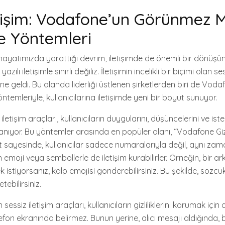
etişim: Vodafone’un Görünmez 
 Yöntemleri
hayatımızda yarattığı devrim, iletişimde de önemli bir dönüşüme
ılı iletişimle sınırlı değiliz. İletişimin incelikli bir biçimi olan ses
ne geldi. Bu alanda liderliği üstlenen şirketlerden biri de Vo
mleriyle, kullanıcılarına iletişimde yeni bir boyut sunuyor.
etişim araçları, kullanıcıların duygularını, düşüncelerini ve iste
anıyor. Bu yöntemler arasında en popüler olanı, “Vodafone Giz
t sayesinde, kullanıcılar sadece numaralarıyla değil, aynı zama
moji veya sembollerle de iletişim kurabilirler. Örneğin, bir a
k istiyorsanız, kalp emojisi gönderebilirsiniz. Bu şekilde, söz
etebilirsiniz.
essiz iletişim araçları, kullanıcıların gizliliklerini korumak için 
lefon ekranında belirmez. Bunun yerine, alıcı mesajı aldığında, b