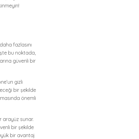
kinmeyin!
daha fazlasını
 İşte bu noktada,
larına güvenli bir
ne’un gizli
leceği bir şekilde
pılmasında önemli
ir arayüz sunar.
venli bir şekilde
büyük bir avantaj