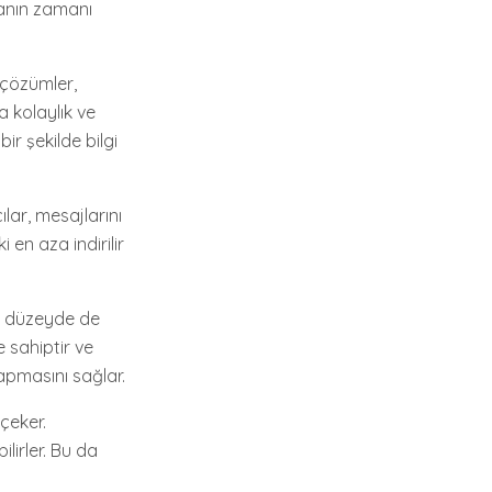
manın zamanı
 çözümler,
a kolaylık ve
ir şekilde bilgi
ılar, mesajlarını
i en aza indirilir
al düzeyde de
e sahiptir ve
apmasını sağlar.
çeker.
lirler. Bu da