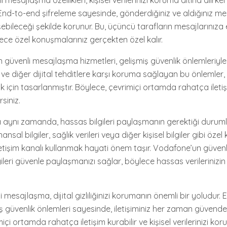
esajlaşma özellikleri, kişisel verilerinizi koruma altına alırken 
. End-to-end şifreleme sayesinde, gönderdiğiniz ve aldığınız m
erişebileceği şekilde korunur. Bu, üçüncü tarafların mesajlarınız
ece özel konuşmalarınız gerçekten özel kalır.
güvenli mesajlaşma hizmetleri, gelişmiş güvenlik önlemleriyle 
ve diğer dijital tehditlere karşı koruma sağlayan bu önlemler, i
 için tasarlanmıştır. Böylece, çevrimiçi ortamda rahatça iletiş
rsiniz.
 aynı zamanda, hassas bilgileri paylaşmanın gerektiği durum
nsal bilgiler, sağlık verileri veya diğer kişisel bilgiler gibi özel 
 iletişim kanalı kullanmak hayati önem taşır. Vodafone’un güve
bilgileri güvenle paylaşmanızı sağlar, böylece hassas verilerinizi
 mesajlaşma, dijital gizliliğinizi korumanın önemli bir yoludur.
ş güvenlik önlemleri sayesinde, iletişiminiz her zaman güvende
miçi ortamda rahatça iletişim kurabilir ve kişisel verilerinizi koruy