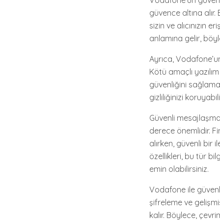
Vodafone’un güvenli m
güvence altına alır
sizin ve alıcınızın 
anlamına gelir, böyl
Ayrıca, Vodafone’un 
Kötü amaçlı yazılım 
güvenliğini sağlamak
gizliliğinizi koruyabili
Güvenli mesajlaşma
derece önemlidir. Fina
alırken, güvenli bir
özellikleri, bu tür 
emin olabilirsiniz.
Vodafone ile güvenli
şifreleme ve gelişmi
kalır. Böylece, çevri