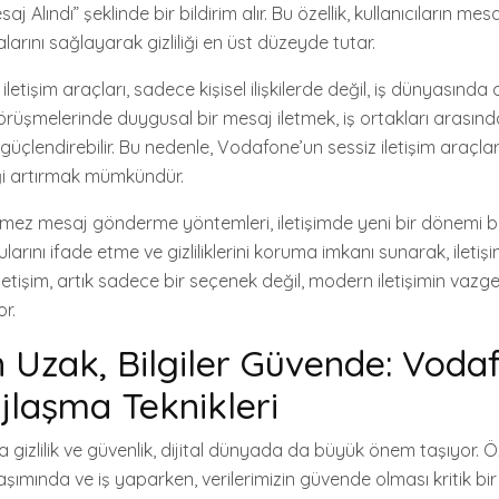
j Alındı” şeklinde bir bildirim alır. Bu özellik, kullanıcıların me
alarını sağlayarak gizliliği en üst düzeyde tutar.
etişim araçları, sadece kişisel ilişkilerde değil, iş dünyasında 
görüşmelerinde duygusal bir mesaj iletmek, iş ortakları arasın
leri güçlendirebilir. Bu nedenle, Vodafone’un sessiz iletişim araçlar
liği artırmak mümkündür.
ez mesaj gönderme yöntemleri, iletişimde yeni bir dönemi ba
larını ifade etme ve gizliliklerini koruma imkanı sunarak, iletişim
 iletişim, artık sadece bir seçenek değil, modern iletişimin vazg
or.
 Uzak, Bilgiler Güvende: Vodaf
ajlaşma Teknikleri
izlilik ve güvenlik, dijital dünyada da büyük önem taşıyor. Öz
ylaşımında ve iş yaparken, verilerimizin güvende olması kritik bi