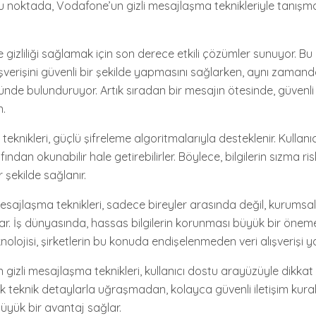
bu noktada, Vodafone’un gizli mesajlaşma teknikleriyle tanış
 gizliliği sağlamak için son derece etkili çözümler sunuyor. Bu
 alışverişini güvenli bir şekilde yapmasını sağlarken, aynı zamand
nde bulunduruyor. Artık sıradan bir mesajın ötesinde, güvenli b
.
eknikleri, güçlü şifreleme algoritmalarıyla desteklenir. Kullanıc
ından okunabilir hale getirebilirler. Böylece, bilgilerin sızma risk
r şekilde sağlanır.
esajlaşma teknikleri, sadece bireyler arasında değil, kurums
ğlar. İş dünyasında, hassas bilgilerin korunması büyük bir önem
olojisi, şirketlerin bu konuda endişelenmeden veri alışverişi y
gizli mesajlaşma teknikleri, kullanıcı dostu arayüzüyle dikkat 
ık teknik detaylarla uğraşmadan, kolayca güvenli iletişim kurabi
üyük bir avantaj sağlar.