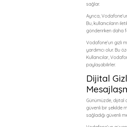
sağlar.
Ayrıca, Vodafone’un ş
Bu, kullanıcıların ile
gönderirken daha fazl
Vodafone’un gizli mes
yardımcı olur. Bu öze
Kullanıcılar, Vodafo
paylaşabilirler.
Dijital Gi
Mesajlaş
Günümüzde, dijital d
güvenli bir şekilde
sağladığı güvenli mes