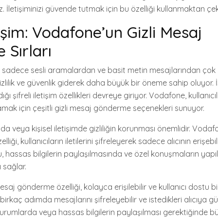
z. İletişiminizi güvende tutmak için bu özelliği kullanmaktan çe
etişim: Vodafone’un Gizli Mesaj
Sırları
 sadece sesli aramalardan ve basit metin mesajlarından çok 
 gizlilik ve güvenlik giderek daha büyük bir öneme sahip oluyor.
 şifreli iletişim özellikleri devreye giriyor. Vodafone, kullanıcı
amak için çeşitli gizli mesaj gönderme seçenekleri sunuyor.
da veya kişisel iletişimde gizliliğin korunması önemlidir. Vodafo
ği, kullanıcıların iletilerini şifreleyerek sadece alıcının erişebi
 Bu, hassas bilgilerin paylaşılmasında ve özel konuşmaların ya
 sağlar.
saj gönderme özelliği, kolayca erişilebilir ve kullanıcı dostu b
birkaç adımda mesajlarını şifreleyebilir ve istedikleri alıcıya gü
cil durumlarda veya hassas bilgilerin paylaşılması gerektiğinde 