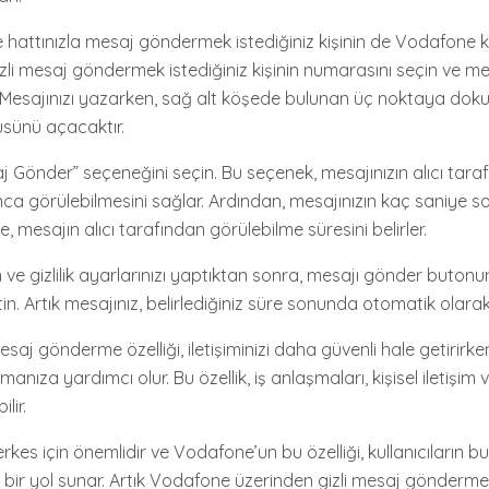
 hattınızla mesaj göndermek istediğiniz kişinin de Vodafone ku
izli mesaj göndermek istediğiniz kişinin numarasını seçin ve mes
Mesajınızı yazarken, sağ alt köşede bulunan üç noktaya dok
sünü açacaktır.
j Gönder” seçeneğini seçin. Bu seçenek, mesajınızın alıcı tar
unca görülebilmesini sağlar. Ardından, mesajınızın kaç saniye so
re, mesajın alıcı tarafından görülebilme süresini belirler.
n ve gizlilik ayarlarınızı yaptıktan sonra, mesajı gönder buto
etin. Artık mesajınız, belirlediğiniz süre sonunda otomatik olarak 
saj gönderme özelliği, iletişiminizi daha güvenli hale getirir
rumanıza yardımcı olur. Bu özellik, iş anlaşmaları, kişisel iletişi
lir.
herkes için önemlidir ve Vodafone’un bu özelliği, kullanıcıların bu
li bir yol sunar. Artık Vodafone üzerinden gizli mesaj gönderm