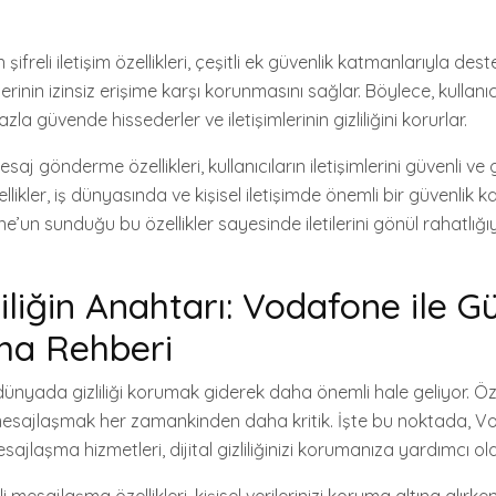
ifreli iletişim özellikleri, çeşitli ek güvenlik katmanlarıyla des
tilerinin izinsiz erişime karşı korunmasını sağlar. Böylece, kullanıcıl
a güvende hissederler ve iletişimlerinin gizliliğini korurlar.
aj gönderme özellikleri, kullanıcıların iletişimlerini güvenli ve 
llikler, iş dünyasında ve kişisel iletişimde önemli bir güvenlik 
ne’un sunduğu bu özellikler sayesinde iletilerini gönül rahatlığı
zliliğin Anahtarı: Vodafone ile G
ma Rehberi
ünyada gizliliği korumak giderek daha önemli hale geliyor. Özel
 mesajlaşmak her zamankinden daha kritik. İşte bu noktada, 
ajlaşma hizmetleri, dijital gizliliğinizi korumanıza yardımcı olab