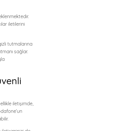
teklenmektedir.
ar iletilerini
gizli tutmalarına
katmanı sağlar.
yla
üvenli
likle iletişimde,
Vodafone’un
ilir.