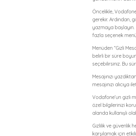
Öncelikle, Vodafone
gerekir. Ardından, g
yazmaya başlayın. 
fazla seçenek menü
Menüden “Gizli Mesa
belirli bir süre boy
seçebilirsiniz. Bu sü
Mesajınızı yazdıkta
mesajınızı alıcıya il
Vodafone’un gizli me
özel bilgilerinizi ko
alanda kullanışlı olabi
Gizlilik ve güvenlik 
karşılamak için etki