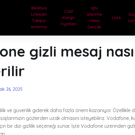
Bedava
Igtv
Çad
Linkedin
Izlenme
Sa
Kargo
Liste
Takipçi
Hilesi
Lis
Fiyatları
Arttırma
Gerçek
ne gizli mesaj nası
ilir
ak 26, 2025
zlilik ve güvenlik giderek daha fazla önem kazanıyor. Özellikle de
jlarımızın gözlerden uzak olmasını isteyebiliriz. Vodafone, ku
çin bir dizi gizlilik seçeneği sunar. İşte Vodafone üzerinden giz
rı.