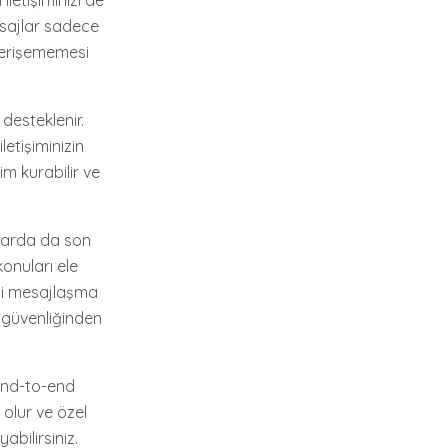
iletişiminizi de
esajlar sadece
a erişememesi
desteklenir.
letişiminizin
im kurabilir ve
larda da son
konuları ele
nli mesajlaşma
n güvenliğinden
 End-to-end
 olur ve özel
abilirsiniz.