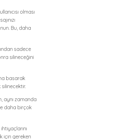
llanıcısı olması
ajınızı
unun. Bu, daha
afından sadece
nra silineceğini
nuna basarak
silinecektir.
ken, aynı zamanda
m ve daha birçok
 ihtiyaçlarını
ek için gereken