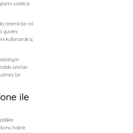
sajlarını sadece
da önemli bir rol
da güveni
ını kullanarak iş
şlatıyor.
deki sınırları
eçilmez bir
one ile
ellikle
r konu haline