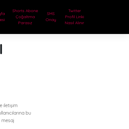
Shorts Abone
Twitter
yfa
SMS
Çoğaltma
Profil Linki
tesi
Onay
Parasız
Nasıl Alınır
l
 iletişim
llanıcılarına bu
li mesaj