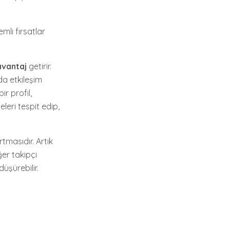
mli fırsatlar
vantaj
getirir.
da etkileşim
ir profil,
leri tespit edip,
tmasıdır. Artık
er takipçi
düşürebilir.