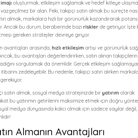
imajı
oluşturmak, etkileşim sağlamak ve hedef kitleye ulaşmak
azgeçilmez bir alan. Peki, takipçi satın almak bu süreçte nasıl
tın almak, markalara hızlı bir görünürlük kazandırarak potansi
r. Ancak bu durum, beraberinde bazı
riskler
de getiriyor. İşte
mesi gereken stratejiler devreye giriyor.
ın avantajları arasında,
hızlı etkileşim
artışı ve görünürlük sa
 Ancak, bu avantajları değerlendirirken, satın alınan takipçileri
lmadığını sorgulamak da önemlidir. Gerçek etkileşim sağlamay
itibarını zedeleyebilir. Bu nedenle, takipçi satın alırken markalar
gerekiyor.
çi satın almak, sosyal medya stratejinizde bir
yatırım
olarak
 fakat bu yatırımın getirilerini maksimize etmek için doğru yön
syal medya dünyasında kalıcı olmak için sadece sayılar değil
idir!
atın Almanın Avantajları