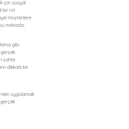
 için sosyal
 bir rol
yel müşterilere
 bu noktada,
ğlama gibi
n gerçek
an sahte
ın dikkatli bir
temleri uygulamak
, gerçek