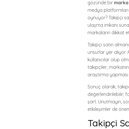
gözünde bir
marka 
medya platformları v
oynuyor? Takipçi sa
ulaşma imkanı suna
markaların dikkat et
Takipçi satın alman
unsurlar yer alıyor.
kullanıcılar olup o
takipçiler, markanın 
araştırma yapması 
Sonuç olarak, takip
değerlendirilebilir;
şart. Unutmayın, so
etkileşimler de öneml
Takipçi S