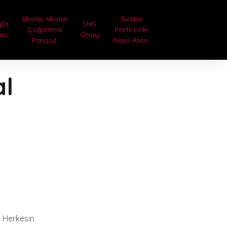
Shorts Abone
Twitter
yfa
SMS
Çoğaltma
Profil Linki
tesi
Onay
Parasız
Nasıl Alınır
al
. Herkesin