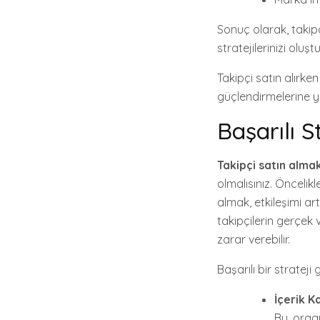
Sonuç olarak, takip
stratejilerinizi olu
Takipçi satın alırke
güçlendirmelerine ya
Başarılı S
Takipçi satın alma
olmalısınız. Öncelikl
almak, etkileşimi art
takipçilerin gerçek
zarar verebilir.
Başarılı bir strateji 
İçerik Ka
Bu, organ