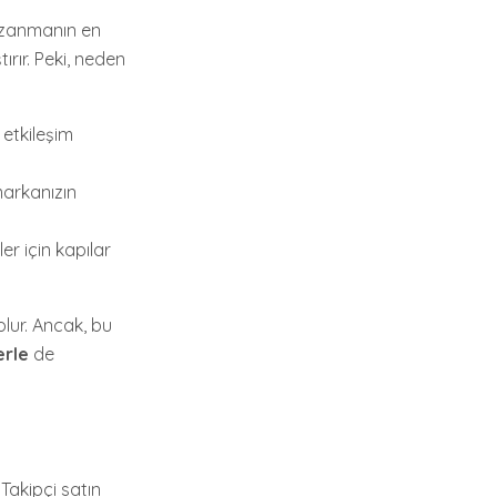
kazanmanın en
tırır. Peki, neden
 etkileşim
markanızın
ler için kapılar
lur. Ancak, bu
erle
de
Takipçi satın