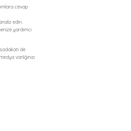
orumlara cevap
naliz edin.
rmenize yardımcı
 sadakati de
medya varlığınızı