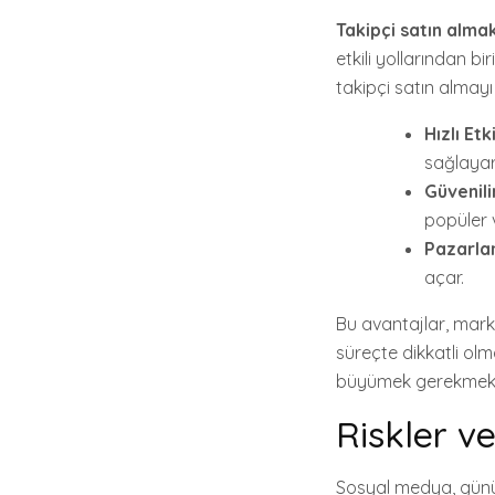
Takipçi satın alma
etkili yollarından bi
takipçi satın almayı
Hızlı Etk
sağlayar
Güvenili
popüler 
Pazarlam
açar.
Bu avantajlar, mark
süreçte dikkatli olm
büyümek gerekmekted
Riskler v
Sosyal medya, günüm