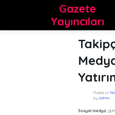
Skip
Gazete
to
content
Yayıncıları
Takipç
Medya 
Yatırı
Posted on
Ni
by
admin
Sosyal medya
, gü