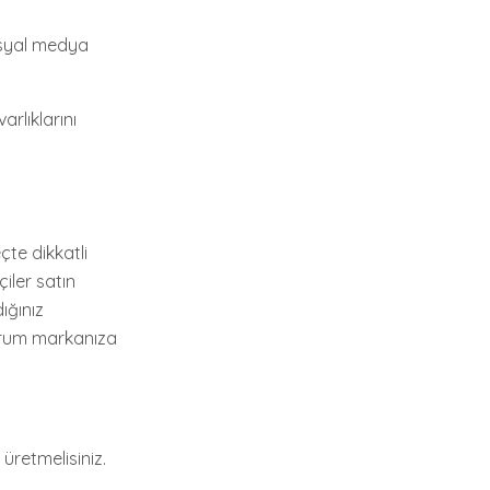
osyal medya
arlıklarını
çte dikkatli
çiler satın
ığınız
durum markanıza
r üretmelisiniz.