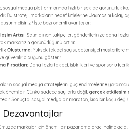
k
, sosyal medya platformlarında hızlı bir şekilde görünürlük 
ridir. Bu strateji, markaların hedef kitlelerine ulaşmasını kolaylaş
 düşünmelisiniz? İşte bazı önemli avantajlar:
ileşim Artışı:
Satın alınan takipçiler, gönderilerinize daha fazla
ak markanızın görünürlüğünü artırır.
rlik Oluşturma:
Yüksek takipçi sayısı, potansiyel müşterilere 
ve güvenilir olduğunu gösterir.
a Fırsatları:
Daha fazla takipçi, işbirlikleri ve sponsorlu içerik
aların sosyal medya stratejilerini güçlendirmelerine yardımcı o
ak önemlidir. Çünkü sadece sayılarla değil,
gerçek etkileşiml
ir. Sonuçta, sosyal medya bir maraton, kısa bir koşu değil!
e Dezavantajlar
üzde markalar için önemli bir pazarlama aracı haline geldi. 