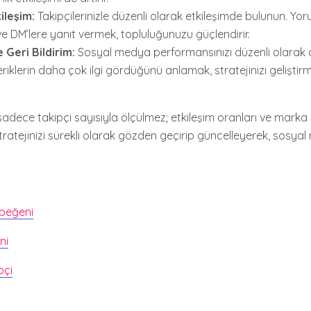
kileşim:
Takipçilerinizle düzenli olarak etkileşimde bulunun. Y
e DM’lere yanıt vermek, topluluğunuzu güçlendirir.
e Geri Bildirim:
Sosyal medya performansınızı düzenli olarak a
eriklerin daha çok ilgi gördüğünü anlamak, stratejinizi gelişti
adece takipçi sayısıyla ölçülmez; etkileşim oranları ve marka
ratejinizi sürekli olarak gözden geçirip güncelleyerek, sosyal 
 beğeni
ni
pçi