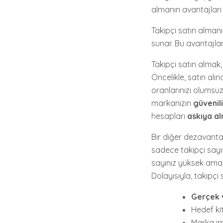
almanın avantajları
Takipçi satın almanın
sunar. Bu avantajlar
Takipçi satın almak
Öncelikle, satın alın
oranlarınızı olumsuz 
markanızın
güvenili
hesapları
askıya a
Bir diğer dezavantaj
sadece takipçi sayı
sayınız yüksek ama 
Dolayısıyla, takipçi
Gerçek v
Hedef kit
Marka ima