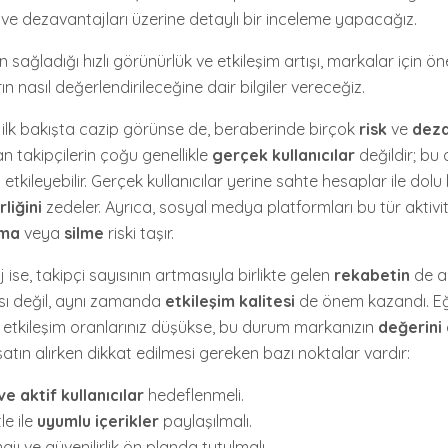
 ve dezavantajları üzerine detaylı bir inceleme yapacağız.
 sağladığı hızlı görünürlük ve etkileşim artışı, markalar için öne
ın nasıl değerlendirileceğine dair bilgiler vereceğiz.
, ilk bakışta cazip görünse de, beraberinde birçok
risk
ve
deza
an takipçilerin çoğu genellikle
gerçek kullanıcılar
değildir; bu 
etkileyebilir. Gerçek kullanıcılar yerine sahte hesaplar ile dolu b
rliğini
zedeler. Ayrıca, sosyal medya platformları bu tür aktivite
lma
veya
silme
riski taşır.
 ise, takipçi sayısının artmasıyla birlikte gelen
rekabetin
de ar
sı değil, aynı zamanda
etkileşim kalitesi
de önem kazandı. Eğ
etkileşim oranlarınız düşükse, bu durum markanızın
değerini
 satın alırken dikkat edilmesi gereken bazı noktalar vardır:
e aktif kullanıcılar
hedeflenmeli.
le ile
uyumlu içerikler
paylaşılmalı.
jı ve güvenilirlik ön planda tutulmalı.