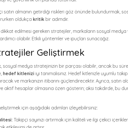
çi satın almanın getirdiği riskleri göz önünde bulundurmak, s
ştururken oldukça
kritik
bir adımdır.
n dikkat edilmesi gereken stratejiler, markaların sosyal medya v
rdımcı olabilir. Etkili yöntemler ve ipuçları sunacağız.
tratejiler Geliştirmek
k
, sosyal medya stratejinizin bir parçası olabilir, ancak bu süre
e,
hedef kitlenizi
iyi tanımalısınız. Hedef kitlenizle uyumlu takip
ıracak ve markanızın itibarını güçlendirecektir. Ayrıca, satın ald
 ve aktif hesaplar olmasına özen gösterin; aksi takdirde, bu 
geliştirmek için aşağıdaki adımları izleyebilirsiniz:
litesi:
Takipçi sayınızı artırmak için kaliteli ve ilgi çekici içerikle
ik etkileşimi de artırır.