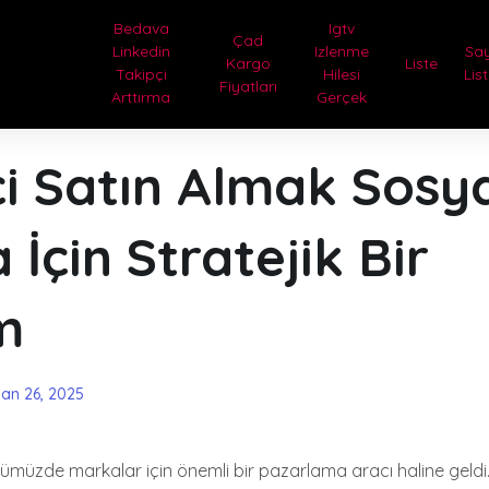
Bedava
Igtv
Çad
Linkedin
Izlenme
Sa
Kargo
Liste
Takipçi
Hilesi
Lis
Fiyatları
Arttırma
Gerçek
i Satın Almak Sosy
İçin Stratejik Bir
m
san 26, 2025
nümüzde markalar için önemli bir pazarlama aracı haline geldi