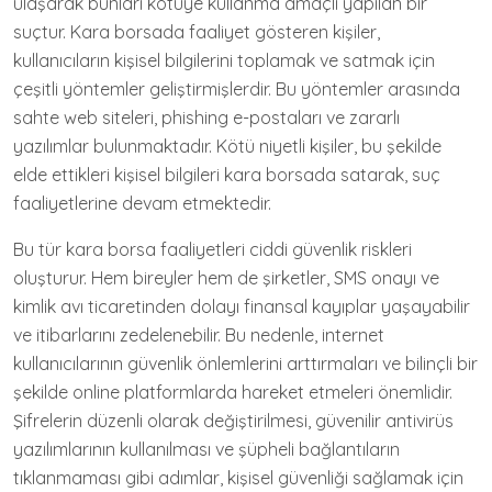
ulaşarak bunları kötüye kullanma amaçlı yapılan bir
suçtur. Kara borsada faaliyet gösteren kişiler,
kullanıcıların kişisel bilgilerini toplamak ve satmak için
çeşitli yöntemler geliştirmişlerdir. Bu yöntemler arasında
sahte web siteleri, phishing e-postaları ve zararlı
yazılımlar bulunmaktadır. Kötü niyetli kişiler, bu şekilde
elde ettikleri kişisel bilgileri kara borsada satarak, suç
faaliyetlerine devam etmektedir.
Bu tür kara borsa faaliyetleri ciddi güvenlik riskleri
oluşturur. Hem bireyler hem de şirketler, SMS onayı ve
kimlik avı ticaretinden dolayı finansal kayıplar yaşayabilir
ve itibarlarını zedelenebilir. Bu nedenle, internet
kullanıcılarının güvenlik önlemlerini arttırmaları ve bilinçli bir
şekilde online platformlarda hareket etmeleri önemlidir.
Şifrelerin düzenli olarak değiştirilmesi, güvenilir antivirüs
yazılımlarının kullanılması ve şüpheli bağlantıların
tıklanmaması gibi adımlar, kişisel güvenliği sağlamak için