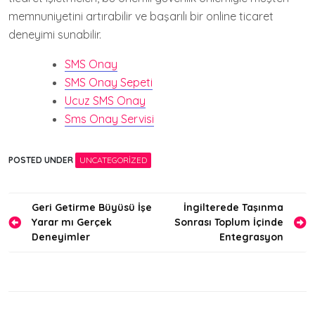
memnuniyetini artırabilir ve başarılı bir online ticaret
deneyimi sunabilir.
SMS Onay
SMS Onay Sepeti
Ucuz SMS Onay
Sms Onay Servisi
POSTED UNDER
UNCATEGORIZED
Yazı
Geri Getirme Büyüsü İşe
İngilterede Taşınma
Yarar mı Gerçek
Sonrası Toplum İçinde
gezinmesi
Deneyimler
Entegrasyon