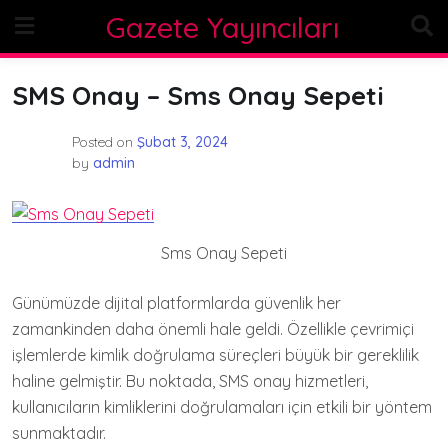
Skip
Gazete Yayıncıları
to
content
SMS Onay – Sms Onay Sepeti
Posted on
Şubat 3, 2024
by
admin
Sms Onay Sepeti
Günümüzde dijital platformlarda güvenlik her
zamankinden daha önemli hale geldi. Özellikle çevrimiçi
işlemlerde kimlik doğrulama süreçleri büyük bir gereklilik
haline gelmiştir. Bu noktada, SMS onay hizmetleri,
kullanıcıların kimliklerini doğrulamaları için etkili bir yöntem
sunmaktadır.