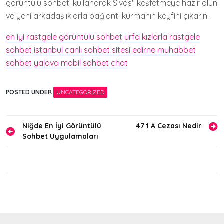
görüntülü sohbeti kullanarak Sivas'ı keşfetmeye hazır olun
ve yeni arkadaşlıklarla bağlantı kurmanın keyfini çıkarın.
en iyi rastgele görüntülü sohbet
urfa kızlarla rastgele
sohbet
istanbul canlı sohbet sitesi
edirne muhabbet
sohbet
yalova mobil sohbet chat
POSTED UNDER
UNCATEGORIZED
Yazı
Niğde En İyi Görüntülü
47 1 A Cezası Nedir
Sohbet Uygulamaları
gezinmesi