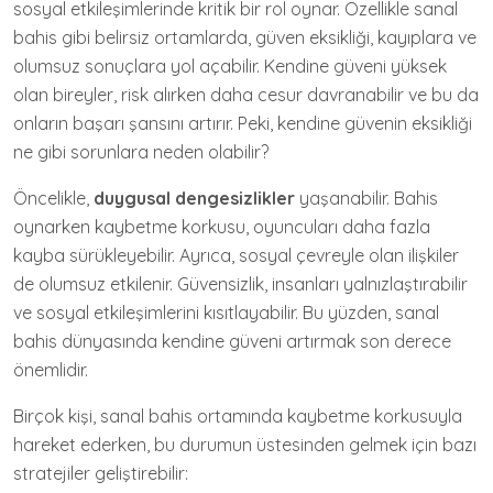
sosyal etkileşimlerinde kritik bir rol oynar. Özellikle sanal
bahis gibi belirsiz ortamlarda, güven eksikliği, kayıplara ve
olumsuz sonuçlara yol açabilir. Kendine güveni yüksek
olan bireyler, risk alırken daha cesur davranabilir ve bu da
onların başarı şansını artırır. Peki, kendine güvenin eksikliği
ne gibi sorunlara neden olabilir?
Öncelikle,
duygusal dengesizlikler
yaşanabilir. Bahis
oynarken kaybetme korkusu, oyuncuları daha fazla
kayba sürükleyebilir. Ayrıca, sosyal çevreyle olan ilişkiler
de olumsuz etkilenir. Güvensizlik, insanları yalnızlaştırabilir
ve sosyal etkileşimlerini kısıtlayabilir. Bu yüzden, sanal
bahis dünyasında kendine güveni artırmak son derece
önemlidir.
Birçok kişi, sanal bahis ortamında kaybetme korkusuyla
hareket ederken, bu durumun üstesinden gelmek için bazı
stratejiler geliştirebilir: