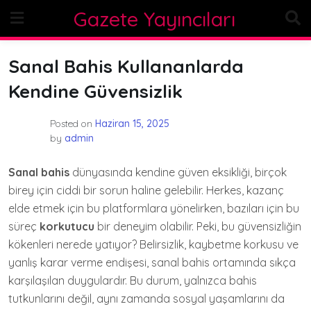
Skip
Gazete Yayıncıları
to
content
Sanal Bahis Kullananlarda
Kendine Güvensizlik
Posted on
Haziran 15, 2025
by
admin
Sanal bahis
dünyasında kendine güven eksikliği, birçok
birey için ciddi bir sorun haline gelebilir. Herkes, kazanç
elde etmek için bu platformlara yönelirken, bazıları için bu
süreç
korkutucu
bir deneyim olabilir. Peki, bu güvensizliğin
kökenleri nerede yatıyor? Belirsizlik, kaybetme korkusu ve
yanlış karar verme endişesi, sanal bahis ortamında sıkça
karşılaşılan duygulardır. Bu durum, yalnızca bahis
tutkunlarını değil, aynı zamanda sosyal yaşamlarını da