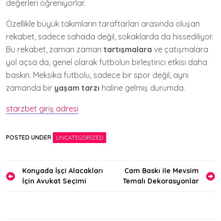
değerleri öğreniyorlar.
Özellikle büyük takımların taraftarları arasında oluşan
rekabet, sadece sahada değil, sokaklarda da hissediliyor.
Bu rekabet, zaman zaman
tartışmalara
ve çatışmalara
yol açsa da, genel olarak futbolun birleştirici etkisi daha
baskın. Meksika futbolu, sadece bir spor değil, aynı
zamanda bir
yaşam tarzı
haline gelmiş durumda.
starzbet giriş adresi
POSTED UNDER
UNCATEGORIZED
Yazı
Konyada İşçi Alacakları
Cam Baskı ile Mevsim
İçin Avukat Seçimi
Temalı Dekorasyonlar
gezinmesi