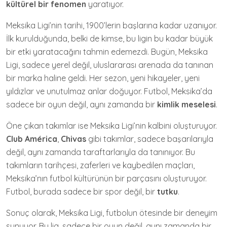
kültürel bir fenomen
yaratıyor.
Meksika Ligi’nin tarihi, 1900’lerin başlarına kadar uzanıyor.
İlk kurulduğunda, belki de kimse, bu ligin bu kadar büyük
bir etki yaratacağını tahmin edemezdi. Bugün, Meksika
Ligi, sadece yerel değil, uluslararası arenada da tanınan
bir marka haline geldi. Her sezon, yeni hikayeler, yeni
yıldızlar ve unutulmaz anlar doğuyor. Futbol, Meksika’da
sadece bir oyun değil, aynı zamanda bir
kimlik meselesi
.
Öne çıkan takımlar ise Meksika Ligi’nin kalbini oluşturuyor.
Club América
,
Chivas
gibi takımlar, sadece başarılarıyla
değil, aynı zamanda taraftarlarıyla da tanınıyor. Bu
takımların tarihçesi, zaferleri ve kaybedilen maçları,
Meksika’nın futbol kültürünün bir parçasını oluşturuyor.
Futbol, burada sadece bir spor değil, bir
tutku
.
Sonuç olarak, Meksika Ligi, futbolun ötesinde bir deneyim
sunuyor. Bu lig, sadece bir oyun değil, aynı zamanda bir