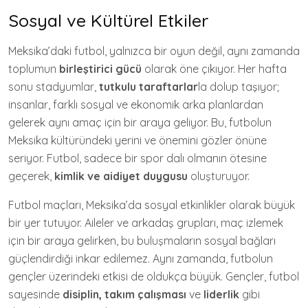
Sosyal ve Kültürel Etkiler
Meksika’daki futbol, yalnızca bir oyun değil, aynı zamanda
toplumun
birleştirici gücü
olarak öne çıkıyor. Her hafta
sonu stadyumlar,
tutkulu taraftarlar
la dolup taşıyor;
insanlar, farklı sosyal ve ekonomik arka planlardan
gelerek aynı amaç için bir araya geliyor. Bu, futbolun
Meksika kültüründeki yerini ve önemini gözler önüne
seriyor. Futbol, sadece bir spor dalı olmanın ötesine
geçerek,
kimlik ve aidiyet duygusu
oluşturuyor.
Futbol maçları, Meksika’da sosyal etkinlikler olarak büyük
bir yer tutuyor. Aileler ve arkadaş grupları, maç izlemek
için bir araya gelirken, bu buluşmaların sosyal bağları
güçlendirdiği inkar edilemez. Aynı zamanda, futbolun
gençler üzerindeki etkisi de oldukça büyük. Gençler, futbol
sayesinde
disiplin, takım çalışması
ve
liderlik
gibi