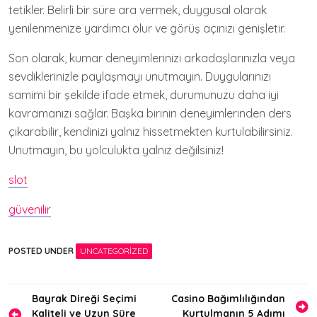
tetikler. Belirli bir süre ara vermek, duygusal olarak
yenilenmenize yardımcı olur ve görüş açınızı genişletir.
Son olarak, kumar deneyimlerinizi arkadaşlarınızla veya
sevdiklerinizle paylaşmayı unutmayın. Duygularınızı
samimi bir şekilde ifade etmek, durumunuzu daha iyi
kavramanızı sağlar. Başka birinin deneyimlerinden ders
çıkarabilir, kendinizi yalnız hissetmekten kurtulabilirsiniz.
Unutmayın, bu yolculukta yalnız değilsiniz!
slot
güvenilir
POSTED UNDER
UNCATEGORIZED
Yazı
Bayrak Direği Seçimi
Casino Bağımlılığından
Kaliteli ve Uzun Süre
Kurtulmanın 5 Adımı