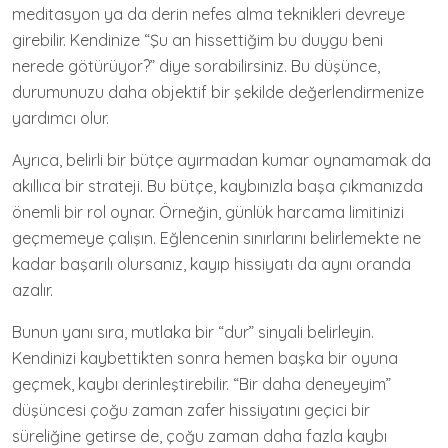
meditasyon ya da derin nefes alma teknikleri devreye
girebilir. Kendinize “Şu an hissettiğim bu duygu beni
nerede götürüyor?” diye sorabilirsiniz. Bu düşünce,
durumunuzu daha objektif bir şekilde değerlendirmenize
yardımcı olur.
Ayrıca, belirli bir bütçe ayırmadan kumar oynamamak da
akıllıca bir strateji. Bu bütçe, kaybınızla başa çıkmanızda
önemli bir rol oynar. Örneğin, günlük harcama limitinizi
geçmemeye çalışın. Eğlencenin sınırlarını belirlemekte ne
kadar başarılı olursanız, kayıp hissiyatı da aynı oranda
azalır.
Bunun yanı sıra, mutlaka bir “dur” sinyali belirleyin.
Kendinizi kaybettikten sonra hemen başka bir oyuna
geçmek, kaybı derinleştirebilir. “Bir daha deneyeyim”
düşüncesi çoğu zaman zafer hissiyatını geçici bir
süreliğine getirse de, çoğu zaman daha fazla kaybı