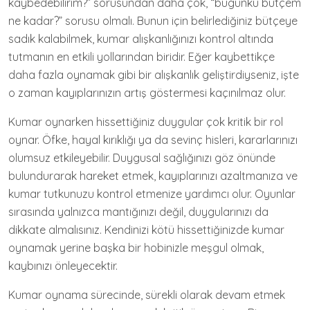
kaybedebilirim?” sorusundan daha çok, “bugünkü bütçem
ne kadar?” sorusu olmalı. Bunun için belirlediğiniz bütçeye
sadık kalabilmek, kumar alışkanlığınızı kontrol altında
tutmanın en etkili yollarından biridir. Eğer kaybettikçe
daha fazla oynamak gibi bir alışkanlık geliştirdiyseniz, işte
o zaman kayıplarınızın artış göstermesi kaçınılmaz olur.
Kumar oynarken hissettiğiniz duygular çok kritik bir rol
oynar. Öfke, hayal kırıklığı ya da sevinç hisleri, kararlarınızı
olumsuz etkileyebilir. Duygusal sağlığınızı göz önünde
bulundurarak hareket etmek, kayıplarınızı azaltmanıza ve
kumar tutkunuzu kontrol etmenize yardımcı olur. Oyunlar
sırasında yalnızca mantığınızı değil, duygularınızı da
dikkate almalısınız. Kendinizi kötü hissettiğinizde kumar
oynamak yerine başka bir hobinizle meşgul olmak,
kaybınızı önleyecektir.
Kumar oynama sürecinde, sürekli olarak devam etmek