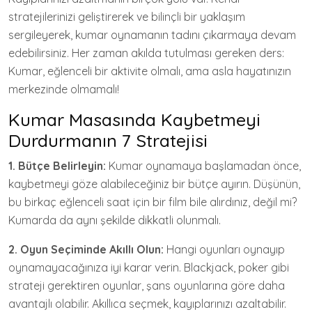
stratejilerinizi geliştirerek ve bilinçli bir yaklaşım
sergileyerek, kumar oynamanın tadını çıkarmaya devam
edebilirsiniz. Her zaman akılda tutulması gereken ders:
Kumar, eğlenceli bir aktivite olmalı, ama asla hayatınızın
merkezinde olmamalı!
Kumar Masasında Kaybetmeyi
Durdurmanın 7 Stratejisi
1. Bütçe Belirleyin:
Kumar oynamaya başlamadan önce,
kaybetmeyi göze alabileceğiniz bir bütçe ayırın. Düşünün,
bu birkaç eğlenceli saat için bir film bile alırdınız, değil mi?
Kumarda da aynı şekilde dikkatli olunmalı.
2. Oyun Seçiminde Akıllı Olun:
Hangi oyunları oynayıp
oynamayacağınıza iyi karar verin. Blackjack, poker gibi
strateji gerektiren oyunlar, şans oyunlarına göre daha
avantajlı olabilir. Akıllıca seçmek, kayıplarınızı azaltabilir.