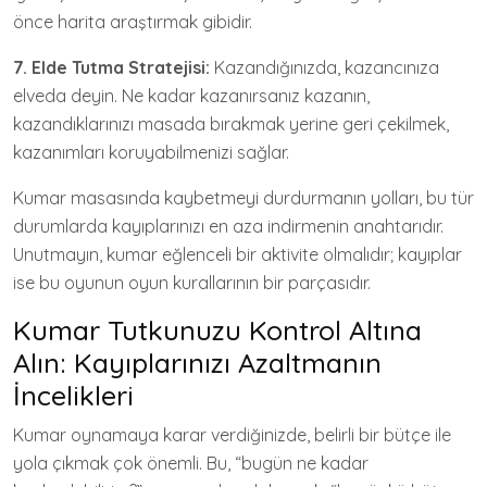
önce harita araştırmak gibidir.
7. Elde Tutma Stratejisi:
Kazandığınızda, kazancınıza
elveda deyin. Ne kadar kazanırsanız kazanın,
kazandıklarınızı masada bırakmak yerine geri çekilmek,
kazanımları koruyabilmenizi sağlar.
Kumar masasında kaybetmeyi durdurmanın yolları, bu tür
durumlarda kayıplarınızı en aza indirmenin anahtarıdır.
Unutmayın, kumar eğlenceli bir aktivite olmalıdır; kayıplar
ise bu oyunun oyun kurallarının bir parçasıdır.
Kumar Tutkunuzu Kontrol Altına
Alın: Kayıplarınızı Azaltmanın
İncelikleri
Kumar oynamaya karar verdiğinizde, belirli bir bütçe ile
yola çıkmak çok önemli. Bu, “bugün ne kadar