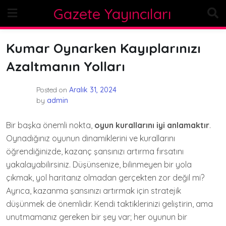
Skip
Gazete Yayıncıları
to
content
Kumar Oynarken Kayıplarınızı
Azaltmanın Yolları
Posted on
Aralık 31, 2024
by
admin
Bir başka önemli nokta,
oyun kurallarını iyi anlamaktır
.
Oynadığınız oyunun dinamiklerini ve kurallarını
öğrendiğinizde, kazanç şansınızı artırma fırsatını
yakalayabilirsiniz. Düşünsenize, bilinmeyen bir yola
çıkmak, yol haritanız olmadan gerçekten zor değil mi?
Ayrıca, kazanma şansınızı artırmak için stratejik
düşünmek de önemlidir. Kendi taktiklerinizi geliştirin, ama
unutmamanız gereken bir şey var; her oyunun bir