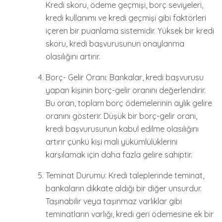
Kredi skoru, ödeme geçmişi, borç seviyeleri,
kredi kullanımı ve kredi geçmişi gibi faktörleri
içeren bir puanlama sistemidir. Yüksek bir kredi
skoru, kredi başvurusunun onaylanma
olasılığını artırır.
Borç- Gelir Oranı: Bankalar, kredi başvurusu
yapan kişinin borç-gelir oranını değerlendirir.
Bu oran, toplam borç ödemelerinin aylık gelire
oranını gösterir. Düşük bir borç-gelir oranı,
kredi başvurusunun kabul edilme olasılığını
artırır çünkü kişi mali yükümlülüklerini
karşılamak için daha fazla gelire sahiptir.
Teminat Durumu: Kredi taleplerinde teminat,
bankaların dikkate aldığı bir diğer unsurdur.
Taşınabilir veya taşınmaz varlıklar gibi
teminatların varlığı, kredi geri ödemesine ek bir