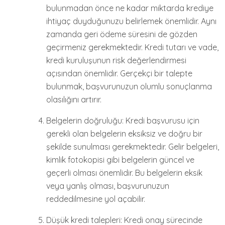
bulunmadan önce ne kadar miktarda krediye
ihtiyaç duyduğunuzu belirlemek önemlidir. Aynı
zamanda geri ödeme süresini de gözden
geçirmeniz gerekmektedir. Kredi tutarı ve vade,
kredi kuruluşunun risk değerlendirmesi
açısından önemlidir. Gerçekçi bir talepte
bulunmak, başvurunuzun olumlu sonuçlanma
olasılığını artırır.
Belgelerin doğruluğu: Kredi başvurusu için
gerekli olan belgelerin eksiksiz ve doğru bir
şekilde sunulması gerekmektedir. Gelir belgeleri,
kimlik fotokopisi gibi belgelerin güncel ve
geçerli olması önemlidir. Bu belgelerin eksik
veya yanlış olması, başvurunuzun
reddedilmesine yol açabilir.
Düşük kredi talepleri: Kredi onay sürecinde