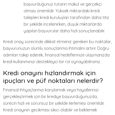
başvurduğunuz tutarın makul ve gerçekçi
olması önemlidir. Yüksek miktardaki kredi
talepleri kredi kuruluşları tarafından daha titiz
bir şekilde incelenirken, düşük miktarlarda
yapılan başvurular daha hızlı sonuçlanabilir.
Kredi onay sürecinde dikkat etmeniz gereken bu noktalar,
başvurunuzun olumlu sonuçlanma ihtimalini artırır. Doğru
adımları takip ederek, finansal hedeflerinize ulaşmanızda
kredi kullanımınızı destekleyici bir rol oynayabilirsiniz.
Kredi onayını hızlandırmak için
ipuçları ve püf noktaları nelerdir?
Finansal ihtiyaçlarınızı karşılamak veya hayallerinizi
gerçekleştirmek için bir krediye başvurduğunuzda,
sürecin hızlı ve sorunsuz bir şekilde ilerlemesi önemlidir.
Kredi onayının gecikmesi sıkıcı olabilir ve beklemek