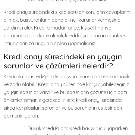
Kredi onay sürecindeki sıkça sorulan soruların cevaplarını
bilmek, başvuranların daha bilinçli kararlar vermesine
yardımcı olur. Kredi almadan önce, kişisel finansal
durumunuzu dikkate almalı, kredi koşullarını anlamalı ve
ihtiyaçlarınıza uygun bir plan yapmalısınız.
Kredi onay sürecindeki en yaygın
sorunlar ve çözümleri nelerdir?
Kredi almak istediğinizde, başvuru süreci bazen karmaşık
ve zorlu olabilir. Kredi onay sürecinde karşılaşabileceğiniz
yaygın sorunlar vardır ve bu sorunların çözümü için bazı
önlemler almanız gerekebilir. İşte kredi onayı sırasında
sıkça karşılaşılan sorunlar ve bu sorunların üstesinden
gelmenin yolları:
Düşük Kredi Puanı: Kredi başvurusu yaparken