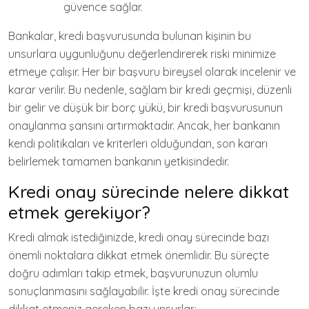
güvence sağlar.
Bankalar, kredi başvurusunda bulunan kişinin bu
unsurlara uygunluğunu değerlendirerek riski minimize
etmeye çalışır. Her bir başvuru bireysel olarak incelenir ve
karar verilir. Bu nedenle, sağlam bir kredi geçmişi, düzenli
bir gelir ve düşük bir borç yükü, bir kredi başvurusunun
onaylanma şansını artırmaktadır. Ancak, her bankanın
kendi politikaları ve kriterleri olduğundan, son kararı
belirlemek tamamen bankanın yetkisindedir.
Kredi onay sürecinde nelere dikkat
etmek gerekiyor?
Kredi almak istediğinizde, kredi onay sürecinde bazı
önemli noktalara dikkat etmek önemlidir. Bu süreçte
doğru adımları takip etmek, başvurunuzun olumlu
sonuçlanmasını sağlayabilir. İşte kredi onay sürecinde