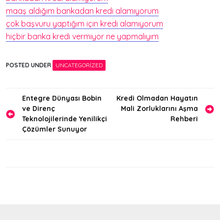
maaş aldığım bankadan kredi alamıyorum
çok başvuru yaptığım için kredi alamıyorum
hiçbir banka kredi vermiyor ne yapmalıyım
POSTED UNDER
UNCATEGORIZED
Yazı
Entegre Dünyası Bobin
Kredi Olmadan Hayatın
ve Direnç
Mali Zorluklarını Aşma
gezinmesi
Teknolojilerinde Yenilikçi
Rehberi
Çözümler Sunuyor