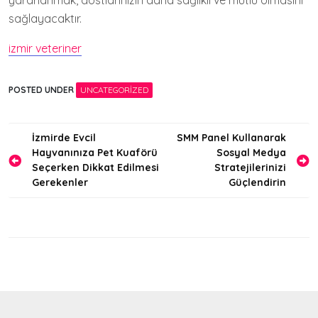
yararlanmak, dostlarınızın daha sağlıklı ve mutlu olmasını
sağlayacaktır.
izmir veteriner
POSTED UNDER
UNCATEGORIZED
Yazı
İzmirde Evcil
SMM Panel Kullanarak
Hayvanınıza Pet Kuaförü
Sosyal Medya
gezinmesi
Seçerken Dikkat Edilmesi
Stratejilerinizi
Gerekenler
Güçlendirin