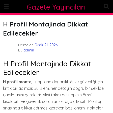
Skip
Gazete Yayıncıları
to
content
H Profil Montajinda Dikkat
Edilecekler
Posted on
Ocak 21, 2026
by
admin
H Profil Montajında Dikkat
Edilecekler
H profil montajı
, yapıların dayanıklılığı ve güvenliği için
kritik bir adımdır. Bu işlem, her detayın doğru bir şekilde
yapılmasını gerektirir. Aksi takdirde, yapının ömrü
kısalabilir ve güvenlik sorunları ortaya çıkabilir. Montaj
sırasında dikkat edilmesi gereken bazı önemli noktalar