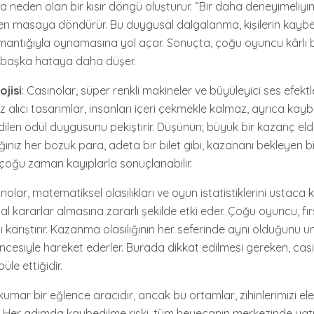
neden olan bir kısır döngü oluşturur. “Bir daha deneyimeliyim
en masaya döndürür. Bu duygusal dalgalanma, kişilerin kaybetti
m’ mantığıyla oynamasına yol açar. Sonuçta, çoğu oyuncu kârlı 
r başka hataya daha düşer.
ojisi
: Casinolar, süper renkli makineler ve büyüleyici ses efektl
 alıcı tasarımlar, insanları içeri çekmekle kalmaz, ayrıca kaybe
ilen ödül duygusunu pekiştirir. Düşünün; büyük bir kazanç elde
ğınız her bozuk para, adeta bir bilet gibi, kazananı bekleyen b
çoğu zaman kayıplarla sonuçlanabilir.
inolar, matematiksel olasılıkları ve oyun istatistiklerini ustaca 
 kararlar almasına zararlı şekilde etki eder. Çoğu oyuncu, fırsat
 karıştırır. Kazanma olasılığının her seferinde aynı olduğunu 
esiyle hareket ederler. Burada dikkat edilmesi gereken, cas
üle ettiğidir.
kumar bir eğlence aracıdır, ancak bu ortamlar, zihinlerimizi el
ur. Her adımda kaybedilme riski, tüm heyecanın merkezinde yat