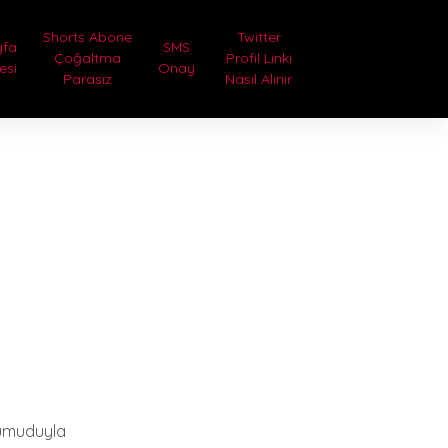
Shorts Abone
Twitter
yfa
SMS
Çoğaltma
Profil Linki
tesi
Onay
Parasız
Nasıl Alınır
 umuduyla