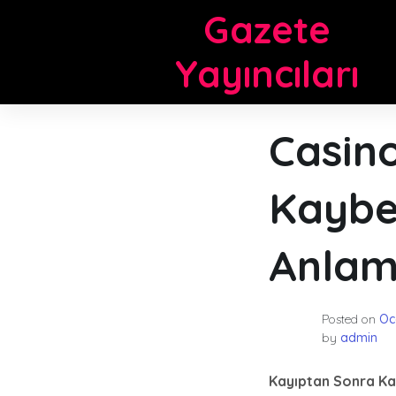
Skip
Gazete
to
content
Yayıncıları
Casin
Kaybe
Anla
Posted on
Oc
by
admin
Kayıptan Sonra Ka