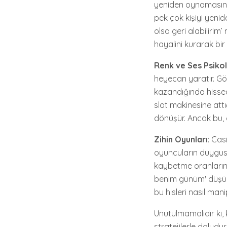
yeniden oynamasına 
pek çok kişiyi yenid
olsa geri alabiliri
hayalini kurarak bi
Renk ve Ses Psikol
heyecan yaratır. Göz
kazandığında hissed
slot makinesine attı
dönüşür. Ancak bu, 
Zihin Oyunları
: Cas
oyuncuların duygusal
kaybetme oranlarını
benim günüm' düşünc
bu hisleri nasıl manip
Unutulmamalıdır ki, 
stratejilerle dolud