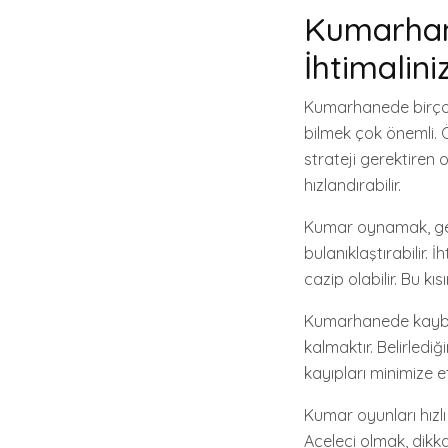
Kumarha
İhtimalin
Kumarhanede birçok
bilmek çok önemli. Ö
strateji gerektiren 
hızlandırabilir.
Kumar oynamak, gen
bulanıklaştırabilir
cazip olabilir. Bu k
Kumarhanede kaybet
kalmaktır. Belirlediğ
kayıpları minimize e
Kumar oyunları hızlı
Aceleci olmak, dikk