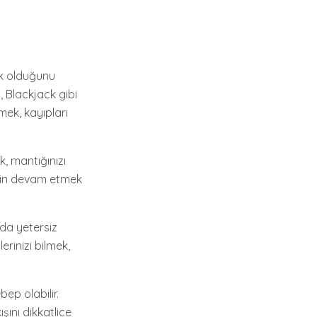
ek olduğunu
, Blackjack gibi
mek, kayıpları
, mantığınızı
için devam etmek
da yetersiz
erinizi bilmek,
ep olabilir.
ını dikkatlice