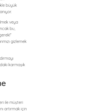
ikle büyük
anıyor.
elmek veya
Ancak bu,
erek!”
rımızı gizlemek
ydırmayı
ndaki karmaşık
me
ri ile müşteri
ı artırmak için