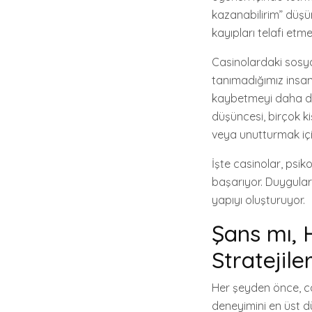
kazanabilirim” düşü
kayıpları telafi et
Casinolardaki sosya
tanımadığımız insan
kaybetmeyi daha da
düşüncesi, birçok k
veya unutturmak içi
İşte casinolar, psik
başarıyor. Duygular
yapıyı oluşturuyor.
Şans mı, 
Stratejiler
Her şeyden önce, cas
deneyimini en üst d