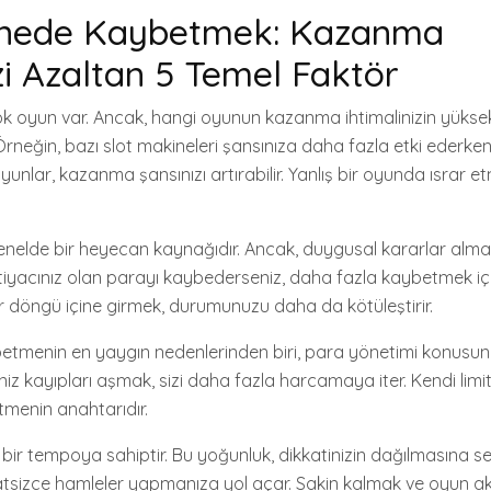
nede Kaybetmek: Kazanma
izi Azaltan 5 Temel Faktör
 oyun var. Ancak, hangi oyunun kazanma ihtimalinizin yüks
rneğin, bazı slot makineleri şansınıza daha fazla etki ederken
oyunlar, kazanma şansınızı artırabilir. Yanlış bir oyunda ısrar et
elde bir heyecan kaynağıdır. Ancak, duygusal kararlar almak
. İhtiyacınız olan parayı kaybederseniz, daha fazla kaybetmek 
ısır döngü içine girmek, durumunuzu daha da kötüleştirir.
menin en yaygın nedenlerinden biri, para yönetimi konusun
iniz kayıpları aşmak, sizi daha fazla harcamaya iter. Kendi limitl
tmenin anahtarıdır.
 bir tempoya sahiptir. Bu yoğunluk, dikkatinizin dağılmasına seb
atsizce hamleler yapmanıza yol açar. Sakin kalmak ve oyun akış