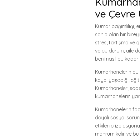
Kumarhane
ve Çevre Ü
Kumar bağımlılığı, e
sahip olan bir birey
stres, tartışma ve gü
ve bu durum, aile da
beni nasıl bu kadar e
Kumarhanelerin bulun
kaybı yaşadığı, eğit
Kumarhaneler, sadec
kumarhanelerin yarat
Kumarhanelerin faal
dayalı sosyal sorunl
etkilenip izolasyona
mahrum kalır ve bu 