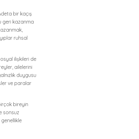
Adeta bir kaçış
uşu geri kazanma
 kazanmak,
yıplar ruhsal
yal ilişkileri de
ler, ailelerini
yalnızlık duygusu
şler ve paralar
birçok bireyin
ve sonsuz
 genellikle