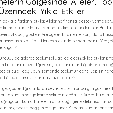
lerin Gölgesinde: Aileler, Top
zerindeki Yıkıcı Etkiler
n çok aile fertlerini etkiler. Ailelerine finansal destek verme s
in kumara kaptırılması, ekonomik sıkıntılara neden olur. Bu dur
vensizlik baş gösterir. Aile üyeleri birbirlerine karşı daha hassa
yanışmasını zayıflatır. Herkesin aklında bir soru belirir: “Gerç
tkiliyor?”
duğu bölgelerde toplumsal yapı da ciddi şekilde etkilenir. Yer
im fırsatlarının azaldığı ve suç oranlarının arttığı bir ortam doğ
e bireyleri değil, aynı zamanda toplumun genel yapısını tehdit
tığı bu olumsuzlukları nasıl azaltabiliriz?
iyet gösterdiği alanlarda çevresel sorunlar da gün yüzüne ç
ar, toplumun sosyalleşme şekillerini değiştirir. Aileler, bu du
 uğrayabilir. kumarhanelerin bulunduğu yerlerdeki insanlar, sos
durum çevresel değişimlere yol açar. Kısacası, kumarhaneleri