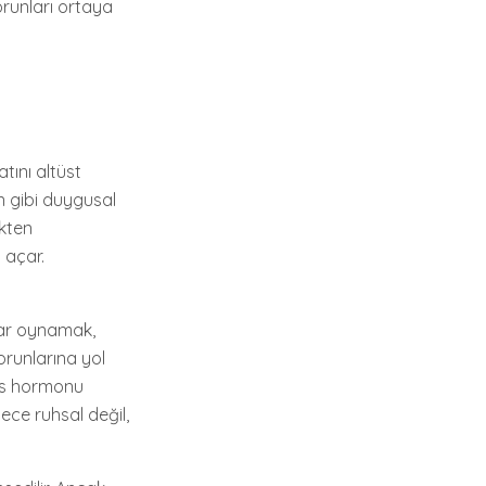
runları ortaya
n
tını altüst
n gibi duygusal
ikten
 açar.
mar oynamak,
orunlarına yol
tres hormonu
dece ruhsal değil,