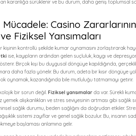
an karanlığa sürüklenir ve bu durum, daha geniş toplumsal so
n Mücadele: Casino Zararlarını
 ve Fiziksel Yansımaları
ir kişinin kontrollü şekilde kumar oynamasını zorlaştırarak haya
etki
ise, kayıpların ardından gelen suçluluk, kaygı ve depresyo
österir. Birçok kişi bu duygusal döngüye kapıldığında, gerçekl
ara daha fazla yönelir. Bu durum, adeta bir kısır döngüye yol
ok oynamak, kazandığında bile mutluluğu tatmamayı getirir.
lojik bir sorun değil.
Fiziksel yansımalar
da var. Sürekli ku
 yemek alışkanlıkları ve stres seviyesinin artması gibi sağlık s
n zihinsel sağlık durumu, beden sağlığını da doğrudan etkiler. S
ğışıklık sistemi zayıflar ve genel sağlık bozulur. Bu, insanın sa
çökmeye başlaması anlamına gelir.