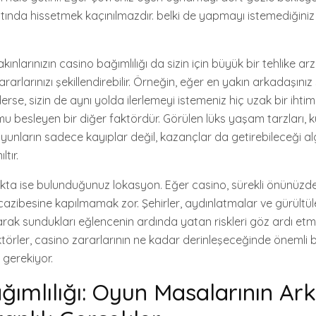
ltında hissetmek kaçınılmazdır. belki de yapmayı istemediğiniz
ınlarınızın casino bağımlılığı da sizin için büyük bir tehlike arz 
rarlarınızı şekillendirebilir. Örneğin, eğer en yakın arkadaşınız 
erse, sizin de aynı yolda ilerlemeyi istemeniz hiç uzak bir ihtim
besleyen bir diğer faktördür. Görülen lüks yaşam tarzları, kul
yunların sadece kayıplar değil, kazançlar da getirebileceği al
tır.
kta ise bulunduğunuz lokasyon. Eğer casino, sürekli önünüzde
cazibesine kapılmamak zor. Şehirler, aydınlatmalar ve gürültüle
arak sundukları eğlencenin ardında yatan riskleri göz ardı etme
törler, casino zararlarının ne kadar derinleşeceğinde önemli b
gerekiyor.
ğımlılığı: Oyun Masalarının Ar