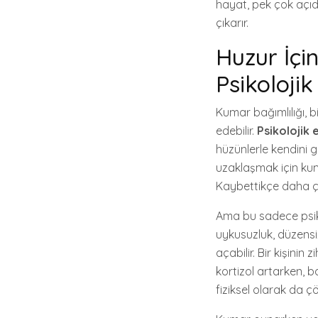
hayat, pek çok açıd
çıkarır.
Huzur İçi
Psikolojik
Kumar bağımlılığı, b
edebilir.
Psikolojik 
hüzünlerle kendini g
uzaklaşmak için kum
Kaybettikçe daha ç
Ama bu sadece psiko
uykusuzluk, düzensiz
açabilir. Bir kişini
kortizol artarken, ba
fiziksel olarak da 