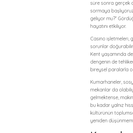
süre sonra gerçek d
sormaya başlıyoruz
geliyor mu?” Gördüğü
hayatını etkiliyor.
Casino işletmeleri, 
sorunlar doğurabilir
Kent yaşamında deng
dengenin de tehlikey
bireysel paralarla 
Kumarhaneler, sosyal
mekanlar da olabiliyo
gelmektense, makinel
bu kadar yalnız hi
kültürünün toplumsa
yeniden düşünmemizi