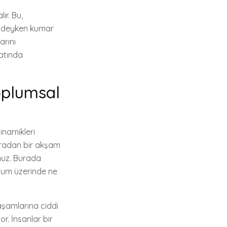
ır. Bu,
çindeyken kumar
arını
yatında
oplumsal
inamikleri
sıradan bir akşam
unuz. Burada
lum üzerinde ne
aşamlarına ciddi
or. İnsanlar bir