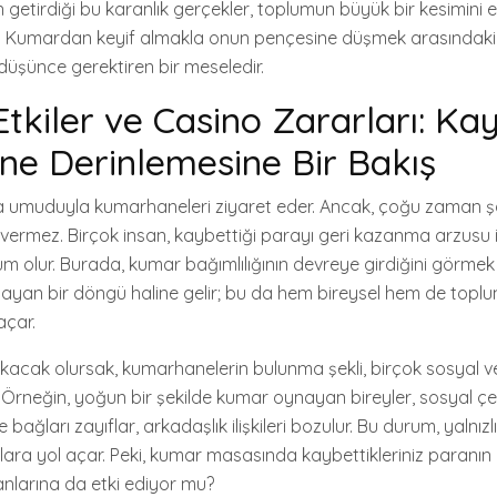
n getirdiği bu karanlık gerçekler, toplumun büyük bir kesimini 
p. Kumardan keyif almakla onun pençesine düşmek arasındaki 
düşünce gerektiren bir meseledir.
tkiler ve Casino Zararları: Kay
ne Derinlemesine Bir Bakış
ma umuduyla kumarhaneleri ziyaret eder. Ancak, çoğu zaman ş
 vermez. Birçok insan, kaybettiği parayı geri kazanma arzusu 
olur. Burada, kumar bağımlılığının devreye girdiğini görme
layan bir döngü haline gelir; bu da hem bireysel hem de top
açar.
akacak olursak, kumarhanelerin bulunma şekli, birçok sosyal ve
r. Örneğin, yoğun bir şekilde kumar oynayan bireyler, sosyal ç
le bağları zayıflar, arkadaşlık ilişkileri bozulur. Bu durum, yalnı
lara yol açar. Peki, kumar masasında kaybettikleriniz paranın
anlarına da etki ediyor mu?