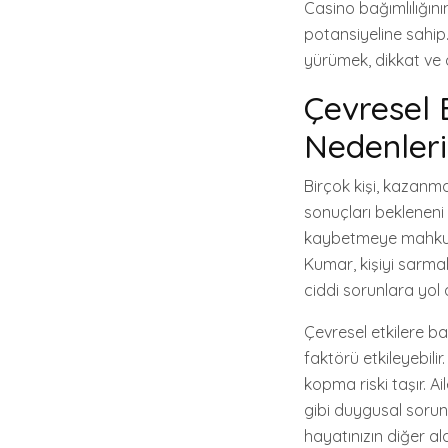
Casino bağımlılığını
potansiyeline sahi
yürümek, dikkat ve 
Çevresel E
Nedenleri
Birçok kişi, kazan
sonuçları bekleneni
kaybetmeye mahkum 
Kumar, kişiyi sarma
ciddi sorunlara yol 
Çevresel etkilere b
faktörü etkileyebili
kopma riski taşır. Ai
gibi duygusal sorun
hayatınızın diğer al