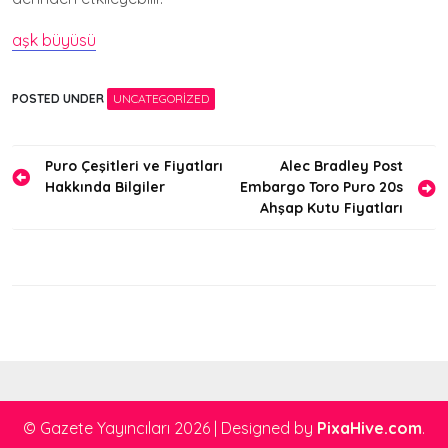
aşk büyüsü
POSTED UNDER
UNCATEGORIZED
Yazı
Puro Çeşitleri ve Fiyatları
Alec Bradley Post
Hakkında Bilgiler
Embargo Toro Puro 20s
gezinmesi
Ahşap Kutu Fiyatları
© Gazete Yayıncıları 2026
|
Designed by
PixaHive.com
.