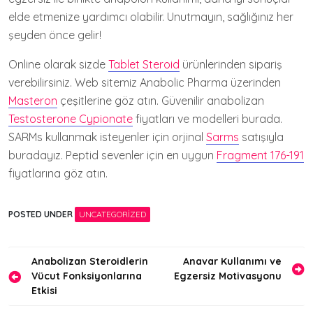
elde etmenize yardımcı olabilir. Unutmayın, sağlığınız her
şeyden önce gelir!
Online olarak sizde
Tablet Steroid
ürünlerinden sipariş
verebilirsiniz. Web sitemiz Anabolic Pharma üzerinden
Masteron
çeşitlerine göz atın. Güvenilir anabolizan
Testosterone Cypionate
fiyatları ve modelleri burada.
SARMs kullanmak isteyenler için orjinal
Sarms
satışıyla
buradayız. Peptid sevenler için en uygun
Fragment 176-191
fiyatlarına göz atın.
POSTED UNDER
UNCATEGORIZED
Yazı
Anabolizan Steroidlerin
Anavar Kullanımı ve
Vücut Fonksiyonlarına
Egzersiz Motivasyonu
gezinmesi
Etkisi