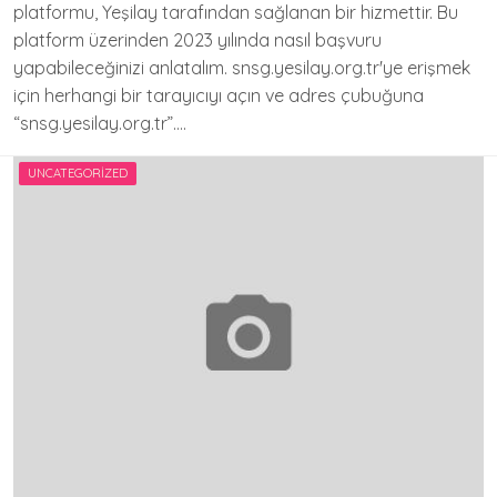
platformu, Yeşilay tarafından sağlanan bir hizmettir. Bu
platform üzerinden 2023 yılında nasıl başvuru
yapabileceğinizi anlatalım. snsg.yesilay.org.tr'ye erişmek
için herhangi bir tarayıcıyı açın ve adres çubuğuna
“snsg.yesilay.org.tr”….
UNCATEGORIZED